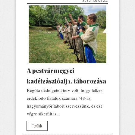
A pestvármegyei
kadétzászlóalj 1. táborozása
Régóta dédelgetett terv volt, hogy lelkes,
érdeklődő fiatalok számára ’48-as
hagyományőr tábort szervezzünk, és ezt
végre sikerült is...
Tovább