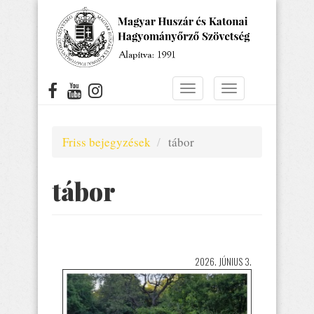
Ugrás
a
tartalomra
Navigáció
Navigáció
átkapcsolása
átkapcsolása
Friss bejegyzések
tábor
tábor
2026. JÚNIUS 3.