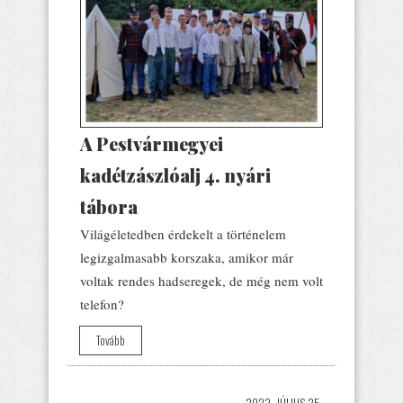
A Pestvármegyei
kadétzászlóalj 4. nyári
tábora
Világéletedben érdekelt a történelem
legizgalmasabb korszaka, amikor már
voltak rendes hadseregek, de még nem volt
telefon?
Tovább
2023. JÚLIUS 25.