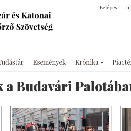
Belépés
I
Tudástár
Események
Krónika
Piacté
 a Budavári Palotába