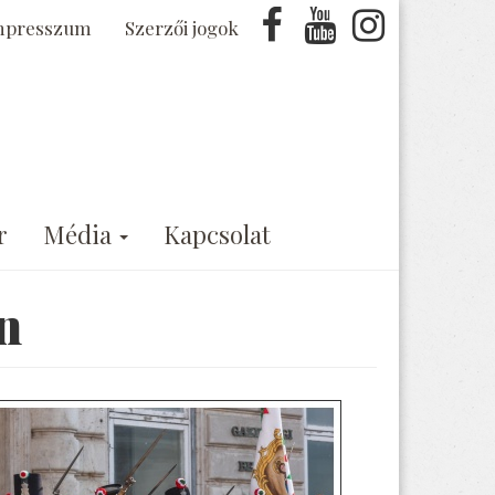
mpresszum
Szerzői jogok
r
Média
Kapcsolat
n