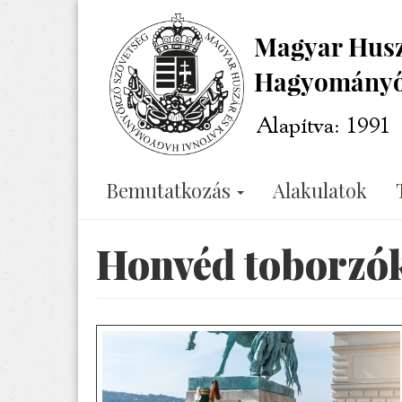
Ugrás
a
tartalomra
Bemutatkozás
Alakulatok
Honvéd toborzók