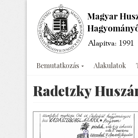
Ugrás
a
tartalomra
Bemutatkozás
Alakulatok
Radetzky Huszár