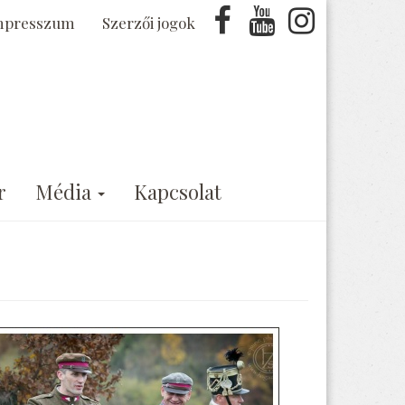
mpresszum
Szerzői jogok
r
Média
Kapcsolat