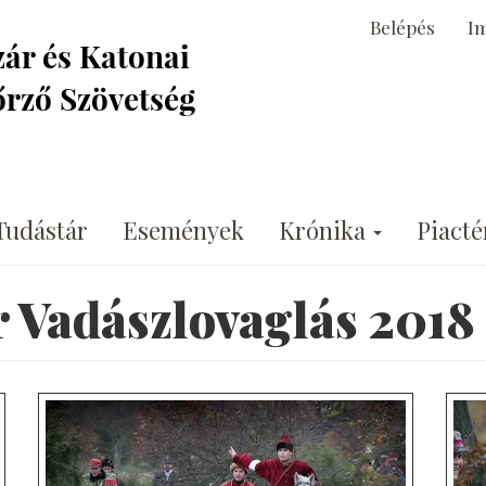
Belépés
I
Tudástár
Események
Krónika
Piacté
 Vadászlovaglás 2018