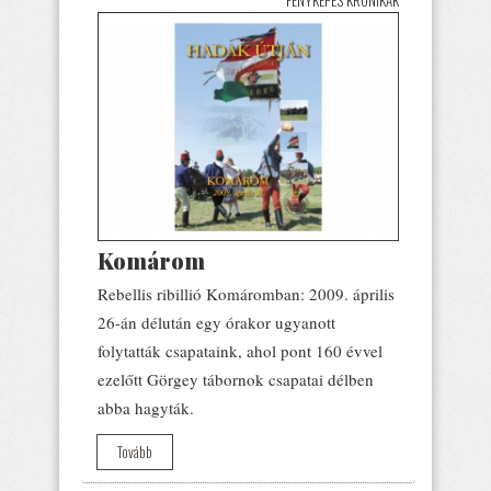
Komárom
Rebellis ribillió Komáromban: 2009. április
26-án délután egy órakor ugyanott
folytatták csapataink, ahol pont 160 évvel
ezelőtt Görgey tábornok csapatai délben
abba hagyták.
Tovább