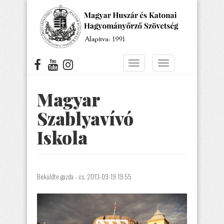
Ugrás
a
tartalomra
Navigáció
Navigáció
átkapcsolása
átkapcsolása
Magyar
Szablyavívó
Iskola
Beküldte
gazda
- cs, 2013-09-19 19:55