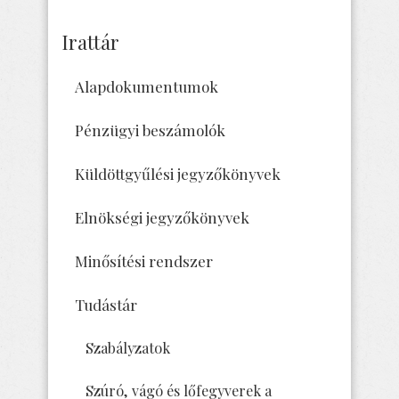
Irattár
Alapdokumentumok
Pénzügyi beszámolók
Küldöttgyűlési jegyzőkönyvek
Elnökségi jegyzőkönyvek
Minősítési rendszer
Tudástár
Szabályzatok
Szúró, vágó és lőfegyverek a