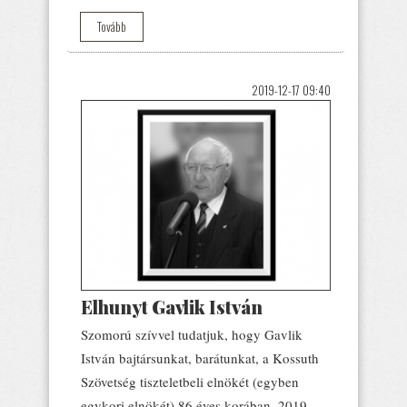
Tovább
2019-12-17 09:40
Elhunyt Gavlik István
Szomorú szívvel tudatjuk, hogy Gavlik
István bajtársunkat, barátunkat, a Kossuth
Szövetség tiszteletbeli elnökét (egyben
egykori elnökét) 86 éves korában, 2019.