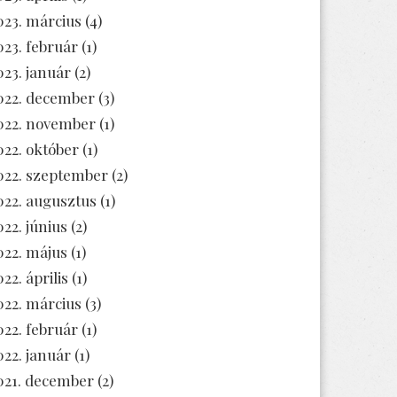
023. március
(4)
023. február
(1)
023. január
(2)
022. december
(3)
022. november
(1)
022. október
(1)
022. szeptember
(2)
022. augusztus
(1)
022. június
(2)
022. május
(1)
22. április
(1)
022. március
(3)
022. február
(1)
022. január
(1)
021. december
(2)