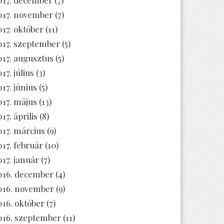
017. november
(7)
017. október
(11)
017. szeptember
(5)
017. augusztus
(5)
17. július
(3)
017. június
(5)
017. május
(13)
17. április
(8)
017. március
(9)
017. február
(10)
017. január
(7)
016. december
(4)
016. november
(9)
016. október
(7)
016. szeptember
(11)