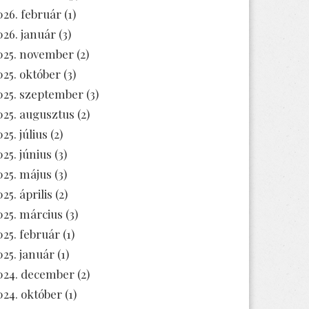
026. február
(1)
026. január
(3)
025. november
(2)
025. október
(3)
025. szeptember
(3)
025. augusztus
(2)
25. július
(2)
025. június
(3)
025. május
(3)
25. április
(2)
025. március
(3)
025. február
(1)
025. január
(1)
024. december
(2)
024. október
(1)