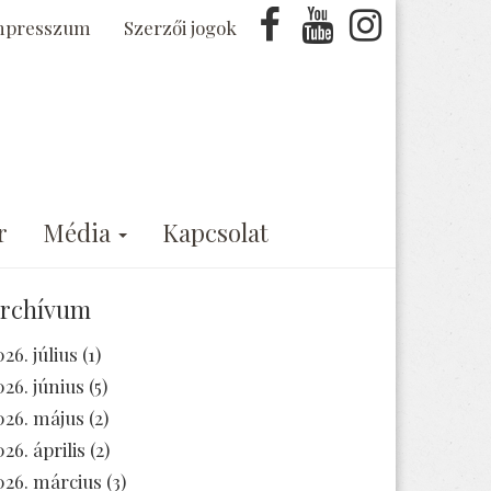
mpresszum
Szerzői jogok
r
Média
Kapcsolat
rchívum
026. július
(1)
026. június
(5)
026. május
(2)
026. április
(2)
026. március
(3)