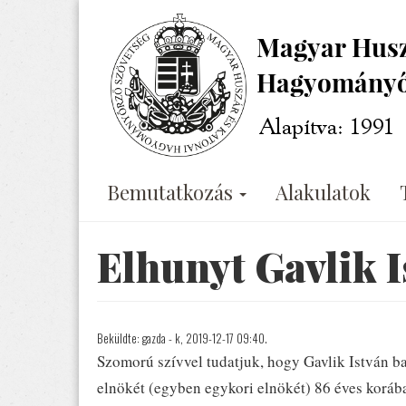
Ugrás
a
tartalomra
Bemutatkozás
Alakulatok
Elhunyt Gavlik I
Beküldte:
gazda
- k, 2019-12-17 09:40.
Szomorú szívvel tudatjuk, hogy Gavlik István baj
elnökét (egyben egykori elnökét) 86 éves koráb