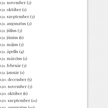
021. november
(2)
021. október
(1)
021. szeptember
(3)
021. augusztus
(2)
21. július
(3)
021. június
(6)
021. május
(3)
21. április
(4)
021. március
(1)
021. február
(3)
021. január
(1)
020. december
(5)
020. november
(3)
020. október
(6)
020. szeptember
(11)
020. augusztus
(10)