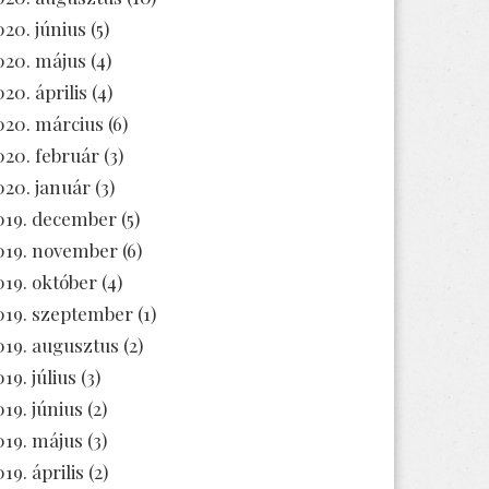
020. június
(5)
020. május
(4)
020. április
(4)
020. március
(6)
020. február
(3)
020. január
(3)
019. december
(5)
019. november
(6)
019. október
(4)
019. szeptember
(1)
019. augusztus
(2)
19. július
(3)
019. június
(2)
019. május
(3)
19. április
(2)