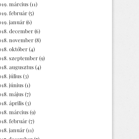
019. március
(11)
019. február
(5)
019. január
(6)
018. december
(6)
018. november
(8)
018. október
(4)
018. szeptember
(9)
018. augusztus
(4)
18. július
(3)
018. június
(1)
018. május
(7)
18. április
(3)
018. március
(9)
018. február
(7)
018. január
(11)
017. december
(7)