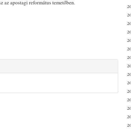
sz az apostagi református temetőben.
2
2
2
2
2
2
20
2
2
20
2
2
2
2
2