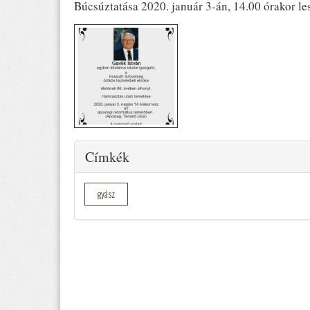
Búcsúztatása 2020. január 3-án, 14.00 órakor le
Elrejtés
Címkék
gyász