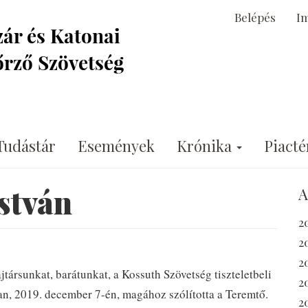
Belépés
I
Tudástár
Események
Krónika
Piacté
stván
A
2
2
2
társunkat, barátunkat, a Kossuth Szövetség tiszteletbeli
2
an, 2019. december 7-én, magához szólította a Teremtő.
2