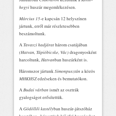
hegyi
huszár megemlékezésen.
Március 15-
e kapcsán 12 helyszínen
jártunk, erről már részletesebben
beszámoltunk.
A
Tavaszi hadjárat
három csatájában
(Hatvan, Tápióbicske, Vác)
dragonyosként
harcoltunk,
Hatvan
ban huszárként is.
Háromszor jártunk
Simonpusztán
a közös
MHKHSZ
edzéseken és bemutatókon.
A
Budai várban
ismét az osztrák
gyalogságot erősítettük.
A
Gödöllői kastély
ban huszár-játszóház