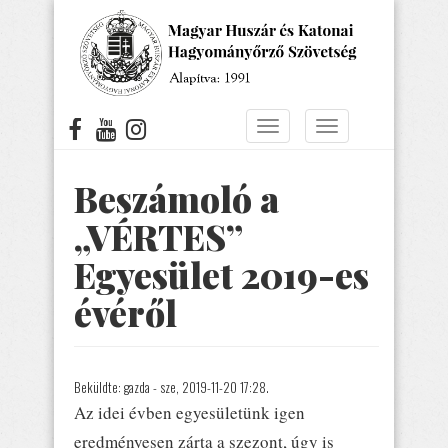
Ugrás
a
tartalomra
Navigáció
Navigáció
átkapcsolása
átkapcsolása
Beszámoló a
„VÉRTES”
Egyesület 2019-es
évéről
Beküldte:
gazda
- sze, 2019-11-20 17:28.
Az idei évben egyesületünk igen
eredményesen zárta a szezont, úgy is