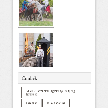
Elrejtés
Címkék
"VÉRTES" Történelmi Hagyományőrző Ifjúsági
Egyesület
Középkor
Török hódoltság