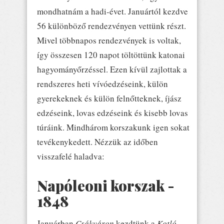
mondhatnám a hadi-évet. Januártól kezdve
56 különböző rendezvényen vettünk részt.
Mivel többnapos rendezvények is voltak,
így összesen 120 napot töltöttünk katonai
hagyományőrzéssel. Ezen kívül zajlottak a
rendszeres heti vívóedzéseink, külön
gyerekeknek és külön felnőtteknek, íjász
edzéseink, lovas edzéseink és kisebb lovas
túráink. Mindhárom korszakunk igen sokat
tevékenykedett. Nézzük az időben
visszafelé haladva:
Napóleoni korszak -
1848
Januárban
Csákváron
kezdtünk a
Kotló-