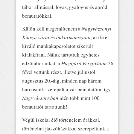
tábor állítással, lovas, gyalogos és apród
bemutatókkal.
Külön kell megemlítenem a
Nagyvázsonyi
Kinizsi várat és önkormányzatot
, akikkel
kiváló munkakapcsolatot sikerült
kialakítani. Náluk tartottuk egyhetes
edzőtáborunkat, a
Hazajáró
Fesztiválon
26
fővel vettünk részt, illetve júliustól
augusztus 20.-áig, minden nap három
harcosunk szerepelt a vár bemutatóin, így
Nagyvázsonyban
idén több mint 100
bemutatót tartottunk!
Végül iskolai élő történelem órákkal,
történelmi játszóházakkal szerepeltünk a