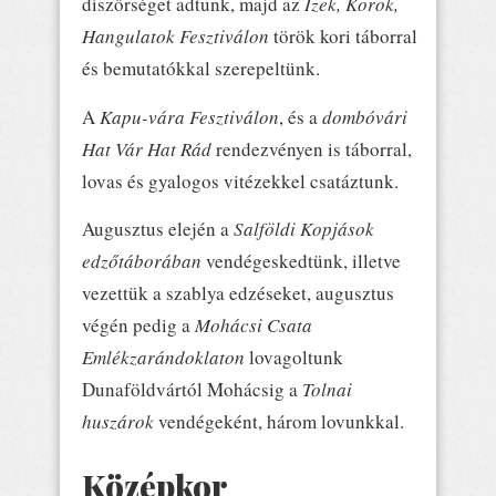
díszőrséget adtunk, majd az
Ízek, Korok,
Hangulatok Fesztiválon
török kori táborral
és bemutatókkal szerepeltünk.
A
Kapu-vára Fesztiválon
, és a
dombóvári
Hat Vár Hat Rád
rendezvényen is táborral,
lovas és gyalogos vitézekkel csatáztunk.
Augusztus elején a
Salföldi Kopjások
edzőtáborában
vendégeskedtünk, illetve
vezettük a szablya edzéseket, augusztus
végén pedig a
Mohácsi Csata
Emlékzarándoklaton
lovagoltunk
Dunaföldvártól Mohácsig a
Tolnai
huszárok
vendégeként, három lovunkkal.
Középkor