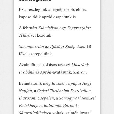
Ez a részlegünk a legnépesebb, ehhez
kapcsolódik apród csapatunk is.
A februárt
Zsámbékon
egy
Fegyverzajos
Télűző
vel kezdtük.
Simonpusztán
az
Ifjúsági Kiképzésen
18
fővel szerepeltünk.
Aztán jött a szokásos tavaszi
Mustránk,
Próbánk és Apród
-avatásunk,
Száron
.
Bemutatóink még
Bicskén
, a
pápai Hegy
Napján
, a
Csőszi Történelmi Fesztiválon,
Iharoson, Csepelen
, a
Somogyvári Nemzeti
Emlékhelyen
,
Balatonbogláron
és
Sátoraljaújhelyen
voltak, szintén lovagi