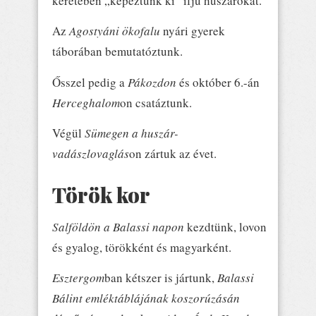
keretében „képeztünk ki” ifjú huszárokat.
Az
Agostyáni ökofalu
nyári gyerek
táborában bemutatóztunk.
Ősszel pedig a
Pákozdon
és október 6.-án
Herceghalom
on csatáztunk.
Végül
Sümegen a huszár-
vadászlovaglás
on zártuk az évet.
Török kor
Salföldön a Balassi napon
kezdtünk, lovon
és gyalog, törökként és magyarként.
Esztergom
ban kétszer is jártunk,
Balassi
Bálint emléktáblájának koszorúzásán