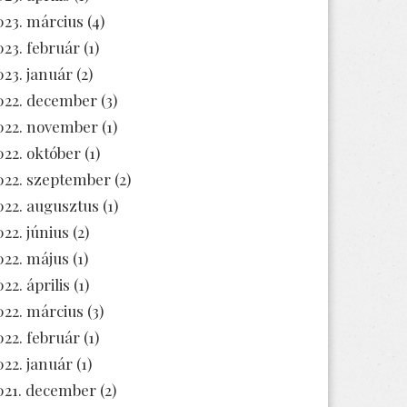
023. március
(4)
023. február
(1)
023. január
(2)
022. december
(3)
022. november
(1)
022. október
(1)
022. szeptember
(2)
022. augusztus
(1)
022. június
(2)
022. május
(1)
22. április
(1)
022. március
(3)
022. február
(1)
022. január
(1)
021. december
(2)