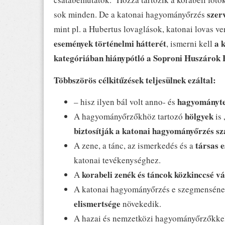
szer
sok minden. De a katonai hagyományőrzés
mint pl. a Hubertus lovaglások, katonai lovas v
események történelmi hátterét
a k
, ismerni kell
kategóriában hiánypótló a Soproni Huszárok 
Többszörös célkitűzések teljesülnek ezáltal:
hagyományt
– hisz ilyen bál volt anno- és
hölgyek
A hagyományőrzőkhöz tartozó
is 
biztosítják a katonai hagyományőrzés sz
társas 
A zene, a tánc, az ismerkedés és a
katonai tevékenységhez.
korabeli zenék és táncok közkinccsé vá
A
A katonai hagyományőrzés e szegmensének
elismertsége
növekedik.
A hazai és nemzetközi hagyományőrzőkke