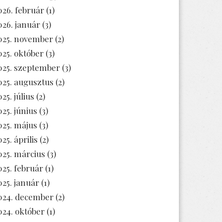
026. február
(1)
026. január
(3)
025. november
(2)
025. október
(3)
025. szeptember
(3)
025. augusztus
(2)
25. július
(2)
025. június
(3)
025. május
(3)
25. április
(2)
025. március
(3)
025. február
(1)
025. január
(1)
024. december
(2)
024. október
(1)