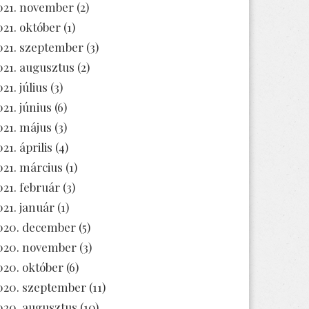
021. november
(2)
021. október
(1)
021. szeptember
(3)
021. augusztus
(2)
21. július
(3)
021. június
(6)
021. május
(3)
21. április
(4)
021. március
(1)
021. február
(3)
021. január
(1)
020. december
(5)
020. november
(3)
020. október
(6)
020. szeptember
(11)
020. augusztus
(10)