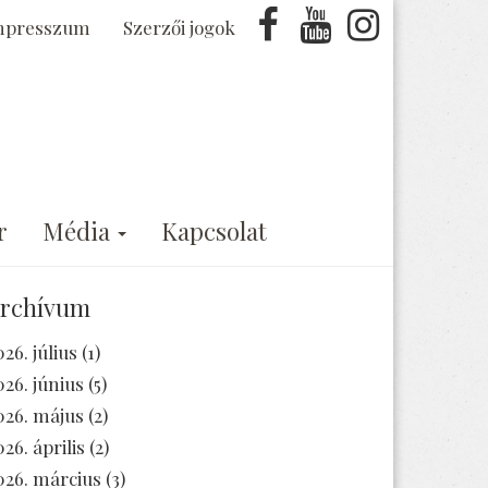
mpresszum
Szerzői jogok
r
Média
Kapcsolat
rchívum
026. július
(1)
026. június
(5)
026. május
(2)
026. április
(2)
026. március
(3)