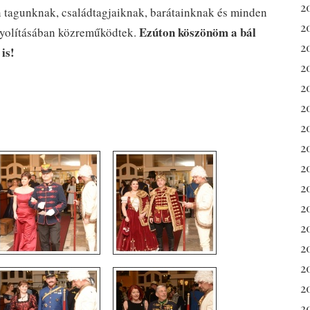
2
n tagunknak, családtagjaiknak, barátainknak és minden
2
Ezúton köszönöm a bál
onyolításában közreműködtek.
2
is!
2
20
2
2
20
2
2
2
2
2
2
2
2