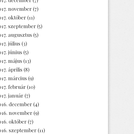
017. november
(7)
017. október
(11)
017. szeptember
(5)
017. augusztus
(5)
17. július
(3)
017. június
(5)
017. május
(13)
17. április
(8)
017. március
(9)
017. február
(10)
017. január
(7)
016. december
(4)
016. november
(9)
016. október
(7)
016. szeptember
(11)