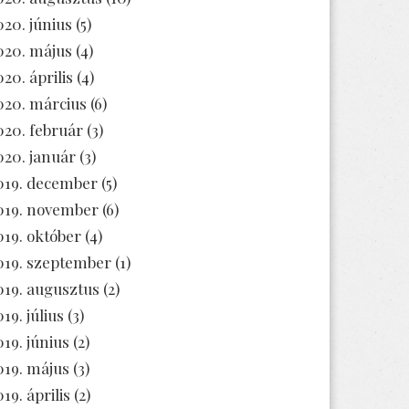
020. június
(5)
020. május
(4)
020. április
(4)
020. március
(6)
020. február
(3)
020. január
(3)
019. december
(5)
019. november
(6)
019. október
(4)
019. szeptember
(1)
019. augusztus
(2)
19. július
(3)
019. június
(2)
019. május
(3)
19. április
(2)