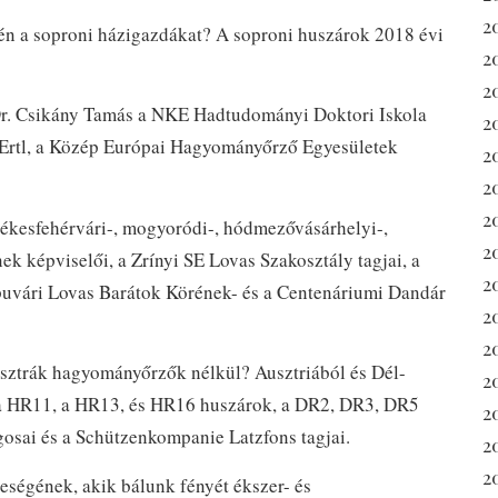
2
- én a soproni házigazdákat? A soproni huszárok 2018 évi
2
2
 Dr. Csikány Tamás a NKE Hadtudományi Doktori Iskola
2
 Ertl, a Közép Európai Hagyományőrző Egyesületek
2
2
2
kesfehérvári-, mogyoródi-, hódmezővásárhelyi-,
2
nek képviselői, a Zrínyi SE Lovas Szakosztály tagjai, a
2
uvári Lovas Barátok Körének- és a Centenáriumi Dandár
2
20
 osztrák hagyományőrzők nélkül? Ausztriából és Dél-
2
 a HR11, a HR13, és HR16 huszárok, a DR2, DR3, DR5
2
osai és a Schützenkompanie Latzfons tagjai.
2
2
ségének, akik bálunk fényét ékszer- és