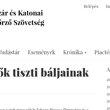
Belépés
I
Tudástár
Események
Krónika
Piacté
k tiszti báljainak
A
2
2
2
2
2
ban ismét megszólalt Johann Strauss Denevérje és a