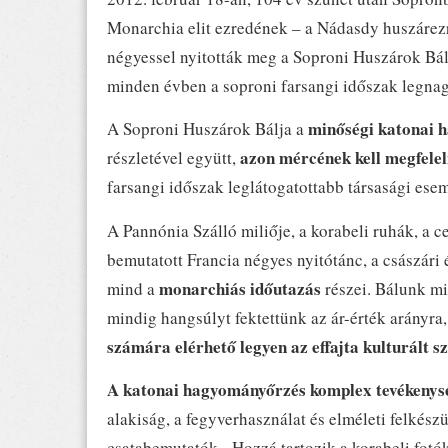
Monarchia elit ezredének – a Nádasdy huszárez
négyessel nyitották meg a Soproni Huszárok Báljá
minden évben a soproni farsangi időszak legnag
minőségi katonai h
A Soproni Huszárok Bálja a
azon mércének kell megfeleln
részletével együtt,
farsangi időszak leglátogatottabb társasági ese
A Pannónia Szálló miliője, a korabeli ruhák, a 
bemutatott Francia négyes nyitótánc, a császári 
monarchiás időutazás
mind a
részei. Bálunk mi
mindig hangsúlyt fektettünk az ár-érték arányra
számára elérhető legyen az effajta kulturált s
A katonai hagyományőrzés komplex tevékenys
alakiság, a fegyverhasználat és elméleti felké
csatabemutatók. Hozzá tartozik a korabeli fotók