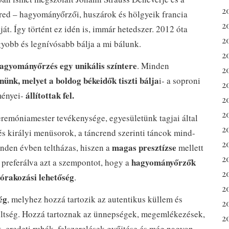
2
red – hagyományőrzői, huszárok és hölgyeik francia
2
t. Így történt ez idén is, immár hetedszer. 2012 óta
2
yobb és legnívósabb bálja a mi bálunk.
2
agyományőrzés egy unikális színtere
. Minden
2
ünk, melyet a boldog békeidők tiszti bálja
i- a soproni
2
állítottak fel.
ményei-
20
2
ceremóniamester tevékenysége, egyesületünk tagjai által
2
és királyi menüsorok, a táncrend szerinti táncok mind-
20
magas presztízse
nden évben teltházas, hiszen a
mellett
2
hagyományőrzők
, preferálva azt a szempontot, hogy a
2
zórakozási lehetőség
.
2
ég
, melyhez hozzá tartozik az autentikus küllem és
2
szültség. Hozzá tartoznak az ünnepségek, megemlékezések,
2
, eredeti ruhák, felszerelések gyűjtése és még nagyon