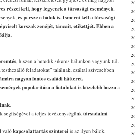
2
ves részei kell, hogy legyenek a társasági események
,
2
és persze a bálok is.
Ismerni kell a társasági
ersenyek,
2
épviselt korszak zenéjét, táncait, etikettjét. Ebben a
2
Bálja.
2
2
2
eremtés
, hiszen a hetedik sikeres bálunkon vagyunk túl.
2
„testhezálló feladatokat” találnak, ezáltal szívesebben
2
ámára nagyon fontos családi hátteret.
2
események popularitása a fiatalokat is közelebb hozza
a
2
2
lnak.
20
társadalmi
 segítségével a teljes tevékenységünk
2
2
kapcsolattartás színterei
l való
is az ilyen bálok.
20