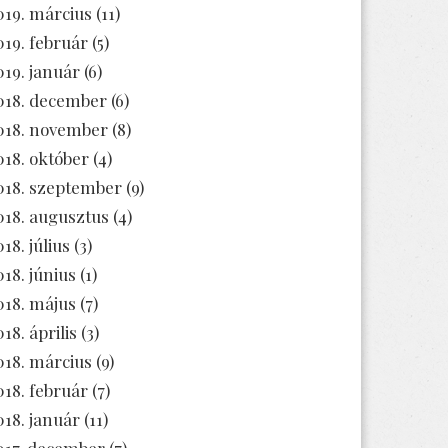
019. március
(11)
019. február
(5)
019. január
(6)
018. december
(6)
018. november
(8)
018. október
(4)
018. szeptember
(9)
018. augusztus
(4)
18. július
(3)
018. június
(1)
018. május
(7)
18. április
(3)
018. március
(9)
018. február
(7)
018. január
(11)
017. december
(7)