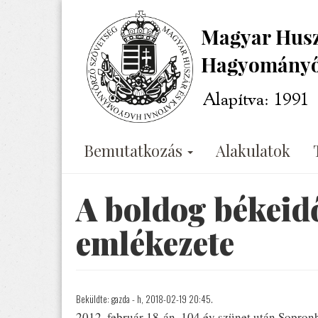
Ugrás
a
tartalomra
Bemutatkozás
Alakulatok
A boldog békeidő
emlékezete
Beküldte:
gazda
- h, 2018-02-19 20:45.
2012. február 18-án, 104 év szünet után Sopron