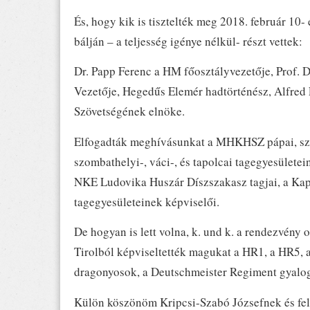
És, hogy kik is tisztelték meg 2018. február 10
bálján – a teljesség igénye nélkül- részt vettek:
Dr. Papp Ferenc a HM főosztályvezetője, Prof.
Vezetője, Hegedűs Elemér hadtörténész, Alfred
Szövetségének elnöke.
Elfogadták meghívásunkat a MHKHSZ pápai, szé
szombathelyi-, váci-, és tapolcai tagegyesületei
NKE Ludovika Huszár Díszszakasz tagjai, a Kap
tagegyesületeinek képviselői.
De hogyan is lett volna, k. und k. a rendezvény
Tirolból képviseltették magukat a HR1, a HR5,
dragonyosok, a Deutschmeister Regiment gyalog
Külön köszönöm Kripcsi-Szabó Józsefnek és fele