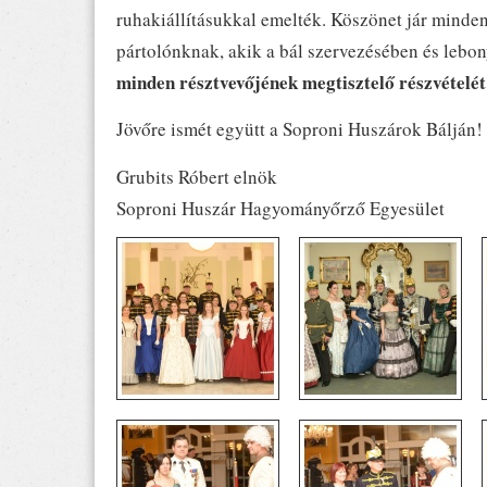
ruhakiállításukkal emelték. Köszönet jár minde
pártolónknak, akik a bál szervezésében és leb
minden résztvevőjének megtisztelő részvételét 
Jövőre ismét együtt a Soproni Huszárok Bálján!
Grubits Róbert elnök
Soproni Huszár Hagyományőrző Egyesület