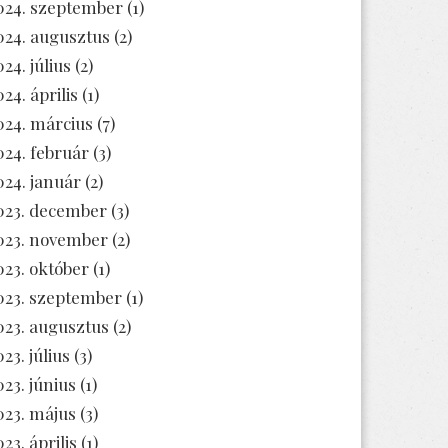
024. szeptember
(1)
024. augusztus
(2)
024. július
(2)
024. április
(1)
024. március
(7)
024. február
(3)
024. január
(2)
023. december
(3)
023. november
(2)
023. október
(1)
023. szeptember
(1)
023. augusztus
(2)
23. július
(3)
023. június
(1)
023. május
(3)
23. április
(1)