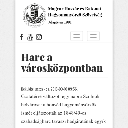
Ugrás
a
tartalomra
Navigáció
Navigáció
átkapcsolása
átkapcsolása
Harc a
városközpontban
Beküldte:
gazda
- cs, 2016-03-10 09:56.
Csatatérré változott egy napra Szolnok
belvárosa: a honvéd hagyományőrzők
ismét eljátszották az 1848/49-es
szabadságharc tavaszi hadjáratának egyik