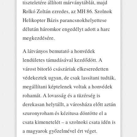
tiszteletére állított márványtáblát, majd
Rolkó Zoltán ezredes, az MH 86. Szolnok
Helikopter Bázis parancsnokhelyettese
délután háromkor engedélyt adott a harc
megkezdésére.
A látványos bemutató a honvédek
lendületes támadásával kezdődött. A
várost bitorló császáriak elkeseredetten
védekeztek ugyan, de csak lassítani tudták,
megállítani képtelenek voltak a honvédek
rohamát. A lovasság és a tüzérség is
derekasan helytállt, a városháza előtt aztán
szuronyroham és kézitusa döntötte el a
csata kimenetelét – a szolnoki csata idén is
a magyarok győzelmével ért véget.