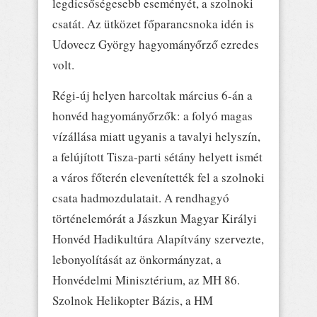
legdicsőségesebb eseményét, a szolnoki
csatát. Az ütközet főparancsnoka idén is
Udovecz György hagyományőrző ezredes
volt.
Régi-új helyen harcoltak március 6-án a
honvéd hagyományőrzők: a folyó magas
vízállása miatt ugyanis a tavalyi helyszín,
a felújított Tisza-parti sétány helyett ismét
a város főterén elevenítették fel a szolnoki
csata hadmozdulatait. A rendhagyó
történelemórát a Jászkun Magyar Királyi
Honvéd Hadikultúra Alapítvány szervezte,
lebonyolítását az önkormányzat, a
Honvédelmi Minisztérium, az MH 86.
Szolnok Helikopter Bázis, a HM