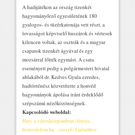
A hadijátékon az ország tizenkét
hagyományőrző egyesületének 180
gyalogos- és tüzérkatonája vett részt, a
lovasságot képviselő huszárok és vértesek
kilencen voltak, az osztrák és a magyar
csapatok tizenkét ágyúval és egy
mozsárral lőtték egymást. A csata
eseményeit pedig a polgármesteri hivatal
ablakából dr. Kedves Gyula ezredes,
hadtörténész közvetítette a honvéd
hagyományok ápolása iránt érdeklődő
szépszámú nézőközönségnek.
Kapcsolódó weboldal:
Harc a városközpontban (forrás:
honvedelem.hu - szerző: Galambos