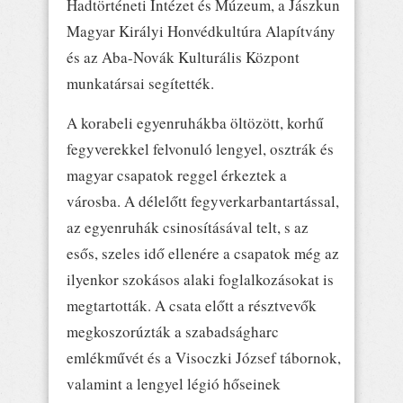
Hadtörténeti Intézet és Múzeum, a Jászkun
Magyar Királyi Honvédkultúra Alapítvány
és az Aba-Novák Kulturális Központ
munkatársai segítették.
A korabeli egyenruhákba öltözött, korhű
fegyverekkel felvonuló lengyel, osztrák és
magyar csapatok reggel érkeztek a
városba. A délelőtt fegyverkarbantartással,
az egyenruhák csinosításával telt, s az
esős, szeles idő ellenére a csapatok még az
ilyenkor szokásos alaki foglalkozásokat is
megtartották. A csata előtt a résztvevők
megkoszorúzták a szabadságharc
emlékművét és a Visoczki József tábornok,
valamint a lengyel légió hőseinek