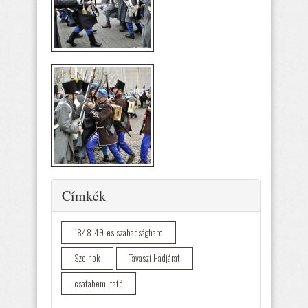
Elrejtés
Címkék
1848-49-es szabadságharc
Szolnok
Tavaszi Hadjárat
csatabemutató