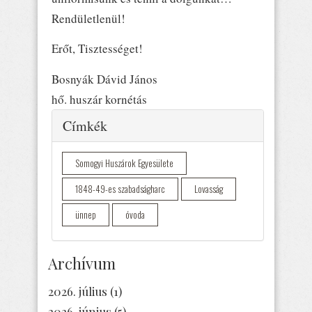
Rendületlenül!
Erőt, Tisztességet!
Bosnyák Dávid János
hő. huszár kornétás
Elrejtés
Címkék
Somogyi Huszárok Egyesülete
1848-49-es szabadságharc
Lovasság
ünnep
óvoda
Archívum
2026. július
(1)
2026. június
(5)