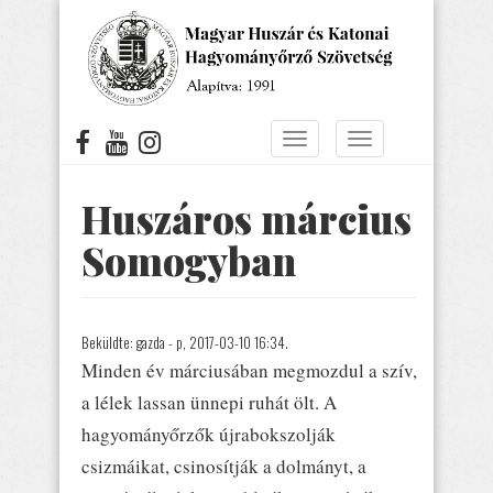
Ugrás
a
tartalomra
Navigáció
Navigáció
átkapcsolása
átkapcsolása
Huszáros március
Somogyban
Beküldte:
gazda
- p, 2017-03-10 16:34.
Minden év márciusában megmozdul a szív,
a lélek lassan ünnepi ruhát ölt. A
hagyományőrzők újrabokszolják
csizmáikat, csinosítják a dolmányt, a