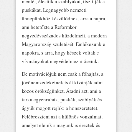
mentét, élesítik a szablyákat, tisztítják a
puskákat. Legnagyobb nemzeti
ünnepünkhöz készülődnek, arra a napra,
ami betetőzte a Reformkor
negyedévszázados küzdelmeit, a modern
Magyarország születését. Emlékezünk e
napokra, s arra, hogy készek voltak e
vívmányokat megvédelmezni őseink.
De motivációjuk nem csak a főhajtás, a
jövőnemzedékeinek is át kívánják adni
közös örökségünket. Átadni azt, ami a
tarka egyenruhák, puskák, szablyák és
ágyúk mögött rejlik: a honszeretetet.
Felébreszteni azt a különös vonzalmat,
amelyet eleink s magunk is éreztek és