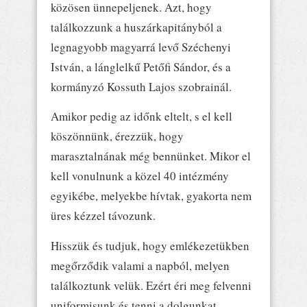
közösen ünnepeljenek. Azt, hogy
találkozzunk a huszárkapitányból a
legnagyobb magyarrá levő Széchenyi
István, a lánglelkű Petőfi Sándor, és a
kormányzó Kossuth Lajos szobrainál.
Amikor pedig az időnk eltelt, s el kell
köszönnünk, érezzük, hogy
marasztalnának még bennünket. Mikor el
kell vonulnunk a közel 40 intézmény
egyikébe, melyekbe hívtak, gyakorta nem
üres kézzel távozunk.
Hisszük és tudjuk, hogy emlékezetükben
megőrződik valami a napból, melyen
találkoztunk velük. Ezért éri meg felvenni
uniformisunk és tenni a dolgunkat…