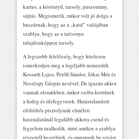
kartus, a kösöntyű, tarsoly, paszomány,
sújtás. Megismerik, mikor volt jó dolga a
huszárnak, hogy az a „kard” valójában
szablya, hogy az a tarisznya
tulajdonképpen tarsoly.
A legszebb felelősség, hogy hitelesen
ismerkedjen meg a legifjabb nemzedék
Kossuth Lajos, Petőfi Sándor, Jókai Mór és
Noszlopy Gáspár nevével. De igazán akkor
vannak elemükben, mikor szóba kerülnek
a hideg és tűzfegyverek. Hatástalanított
elöltöltős pisztolyunk elméleti
használatánál legalább akkora csend és
fegyelem uralkodik, mint amikor a szablya
részeiről beszélünk, és mutatunk be vívást