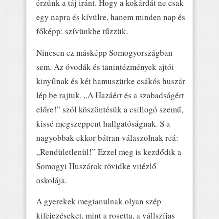
érzünk a táj iránt. Hogy a kokárdát ne csak
egy napra és kívülre, hanem minden nap és
főképp: szívünkbe tűzzük.
Nincsen ez másképp Somogyországban
sem. Az óvodák és tanintézmények ajtói
kinyílnak és két hamuszürke csákós huszár
lép be rajtuk. „A Hazáért és a szabadságért
előre!” szól köszöntésük a csillogó szemű,
kissé megszeppent hallgatóságnak. S a
nagyobbak ekkor bátran válaszolnak reá:
„Rendületlenül!” Ezzel meg is kezdődik a
Somogyi Huszárok rövidke vitézlő
oskolája.
A gyerekek megtanulnak olyan szép
kifejezéseket, mint a rosetta, a vállszíjas