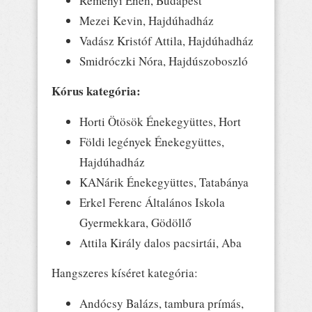
Reményi Enéh, Budapest
Mezei Kevin, Hajdúhadház
Vadász Kristóf Attila, Hajdúhadház
Smidróczki Nóra, Hajdúszoboszló
Kórus kategória:
Horti Ötösök Énekegyüttes, Hort
Földi legények Énekegyüttes,
Hajdúhadház
KANárik Énekegyüttes, Tatabánya
Erkel Ferenc Általános Iskola
Gyermekkara, Gödöllő
Attila Király dalos pacsirtái, Aba
Hangszeres kíséret kategória:
Andócsy Balázs, tambura prímás,