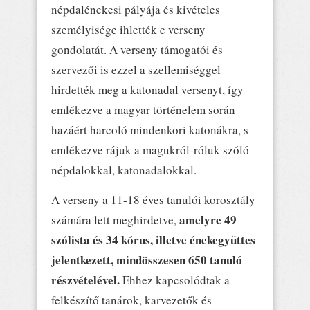
népdalénekesi pályája és kivételes
személyisége ihlették e verseny
gondolatát. A verseny támogatói és
szervezői is ezzel a szellemiséggel
hirdették meg a katonadal versenyt, így
emlékezve a magyar történelem során
hazáért harcoló mindenkori katonákra, s
emlékezve rájuk a magukról-róluk szóló
népdalokkal, katonadalokkal.
A verseny a 11-18 éves tanulói korosztály
amelyre 49
számára lett meghirdetve,
szólista és 34 kórus, illetve énekegyüttes
jelentkezett, mindösszesen 650 tanuló
részvételével.
Ehhez kapcsolódtak a
felkészítő tanárok, karvezetők és