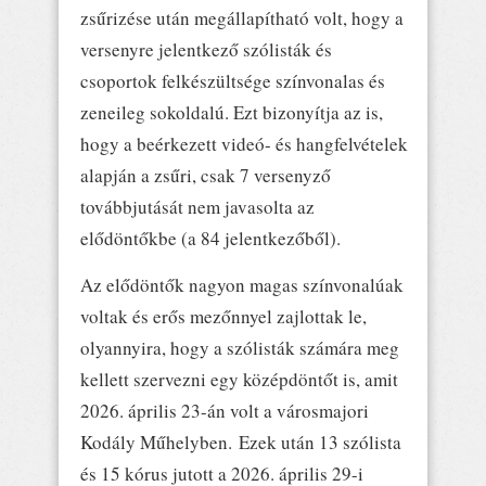
zsűrizése után megállapítható volt, hogy a
versenyre jelentkező szólisták és
csoportok felkészültsége színvonalas és
zeneileg sokoldalú. Ezt bizonyítja az is,
hogy a beérkezett videó- és hangfelvételek
alapján a zsűri, csak 7 versenyző
továbbjutását nem javasolta az
elődöntőkbe (a 84 jelentkezőből).
Az elődöntők nagyon magas színvonalúak
voltak és erős mezőnnyel zajlottak le,
olyannyira, hogy a szólisták számára meg
kellett szervezni egy középdöntőt is, amit
2026. április 23-án volt a városmajori
Kodály Műhelyben. Ezek után 13 szólista
és 15 kórus jutott a 2026. április 29-i