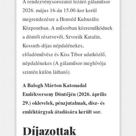
A rendezvénysorozatot lezáró gálaműsor
2026. május 16-án 15.00-kor kerül
megrendezésre a Honvéd Kulturális
Központban. A műsorban közreműködnek
a döntői résztvevői, Szvorák Katalin,
Kossuth-díjas népdalénekes,
előadóművész és Kiss Tibor adatközlő,
népdalénekes (A gálaműsor meghívója
szintén külön látható).
A Balogh Márton Katonadal
Emlékverseny Döntőjén (2026. április
29.) oklevelek, pénzjutalmak, dísz- és
emléktárgyak átadására került sor.
Díjazottak