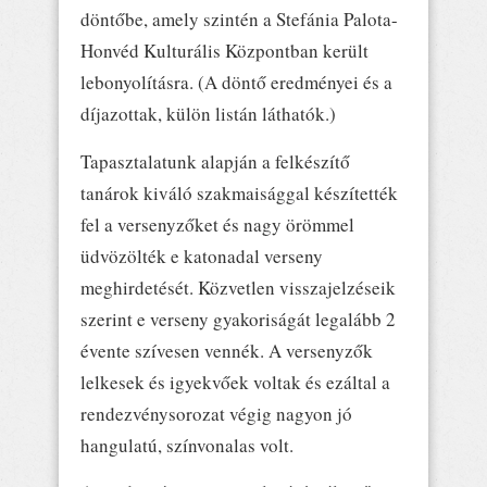
döntőbe, amely szintén a Stefánia Palota-
Honvéd Kulturális Központban került
lebonyolításra. (A döntő eredményei és a
díjazottak, külön listán láthatók.)
Tapasztalatunk alapján a felkészítő
tanárok kiváló szakmaisággal készítették
fel a versenyzőket és nagy örömmel
üdvözölték e katonadal verseny
meghirdetését. Közvetlen visszajelzéseik
szerint e verseny gyakoriságát legalább 2
évente szívesen vennék. A versenyzők
lelkesek és igyekvőek voltak és ezáltal a
rendezvénysorozat végig nagyon jó
hangulatú, színvonalas volt.