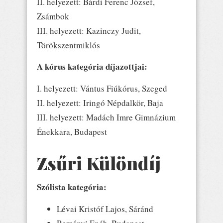
II. helyezett: Bárdi Ferenc József,
Zsámbok
III. helyezett: Kazinczy Judit,
Törökszentmiklós
A kórus kategória díjazottjai:
I. helyezett: Vántus Fiúkórus, Szeged
II. helyezett: Iringó Népdalkör, Baja
III. helyezett: Madách Imre Gimnázium
Énekkara, Budapest
Zsűri Különdíj
Szólista kategória:
Lévai Kristóf Lajos, Sáránd