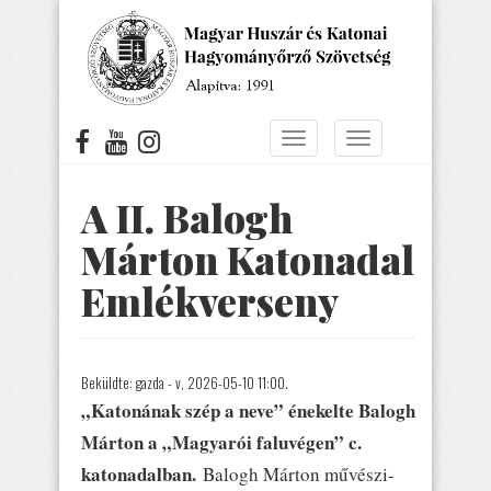
Ugrás
a
tartalomra
Navigáció
Navigáció
átkapcsolása
átkapcsolása
A II. Balogh
Márton Katonadal
Emlékverseny
Beküldte:
gazda
- v, 2026-05-10 11:00.
„Katonának szép a neve” énekelte Balogh
Márton a „Magyarói faluvégen” c.
katonadalban.
Balogh Márton művészi-