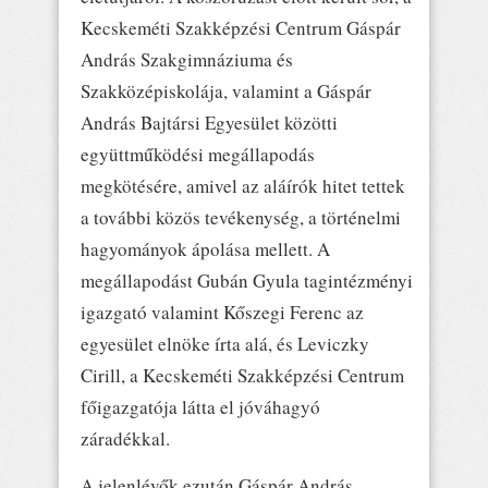
Kecskeméti Szakképzési Centrum Gáspár
András Szakgimnáziuma és
Szakközépiskolája, valamint a Gáspár
András Bajtársi Egyesület közötti
együttműködési megállapodás
megkötésére, amivel az aláírók hitet tettek
a további közös tevékenység, a történelmi
hagyományok ápolása mellett. A
megállapodást Gubán Gyula tagintézményi
igazgató valamint Kőszegi Ferenc az
egyesület elnöke írta alá, és Leviczky
Cirill, a Kecskeméti Szakképzési Centrum
főigazgatója látta el jóváhagyó
záradékkal.
A jelenlévők ezután Gáspár András