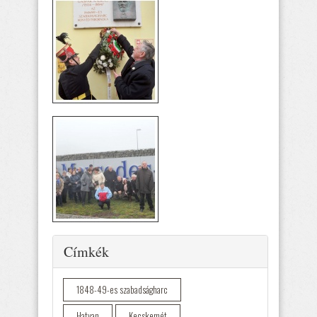
Elrejtés
Címkék
1848-49-es szabadságharc
Hatvan
Kecskemét