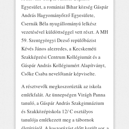
Egyesület, a romániai Bihar község Gáspár
András Hagyományőrző Egyesülete,
Csernák Béla nyugállományú lelkész
vezetésével küldöttséggel vett részt. A MH
59. Szentgyörgyi Dezső repülőbázist
Kévés János alezredes, a Kecskeméti
Szakképzési Centrum Kollégiumát és a
Gáspár András Kollégiumért Alapítványt,
Csőke Csaba nevelőtanár képviselte.
A résztvevők megkoszorúzták az iskola
emlékfalát. Az ünnepségen Virágh Panna
tanuló, a Gáspár András Szakgimnázium
és Szakközépiskola 12/ C osztályos
tanulója emlékezett meg a tábornok
életútjáról. A koszorúzást előtt került sor, a