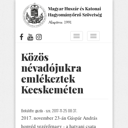
Ugrás
a
tartalomra
Navigáció
Navigáció
átkapcsolása
átkapcsolása
Közös
névadójukra
emlékeztek
Kecskeméten
Beküldte:
gazda
- szo, 2017-11-25 08:37.
2017. november 23-án Gáspár András
honvéd vezérőrnagy - a hatvani csata