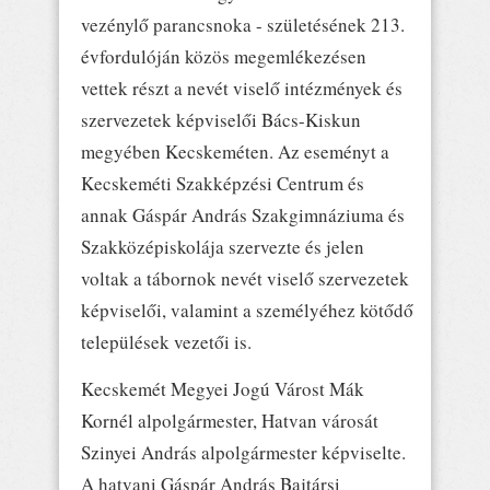
vezénylő parancsnoka - születésének 213.
évfordulóján közös megemlékezésen
vettek részt a nevét viselő intézmények és
szervezetek képviselői Bács-Kiskun
megyében Kecskeméten. Az eseményt a
Kecskeméti Szakképzési Centrum és
annak Gáspár András Szakgimnáziuma és
Szakközépiskolája szervezte és jelen
voltak a tábornok nevét viselő szervezetek
képviselői, valamint a személyéhez kötődő
települések vezetői is.
Kecskemét Megyei Jogú Várost Mák
Kornél alpolgármester, Hatvan városát
Szinyei András alpolgármester képviselte.
A hatvani Gáspár András Bajtársi