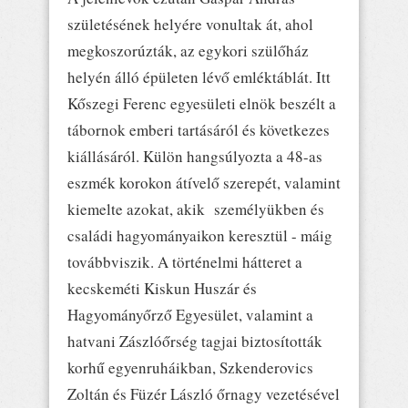
születésének helyére vonultak át, ahol
megkoszorúzták, az egykori szülőház
helyén álló épületen lévő emléktáblát. Itt
Kőszegi Ferenc egyesületi elnök beszélt a
tábornok emberi tartásáról és következes
kiállásáról. Külön hangsúlyozta a 48-as
eszmék korokon átívelő szerepét, valamint
kiemelte azokat, akik személyükben és
családi hagyományaikon keresztül - máig
továbbviszik. A történelmi hátteret a
kecskeméti Kiskun Huszár és
Hagyományőrző Egyesület, valamint a
hatvani Zászlóőrség tagjai biztosították
korhű egyenruháikban, Szkenderovics
Zoltán és Füzér László őrnagy vezetésével