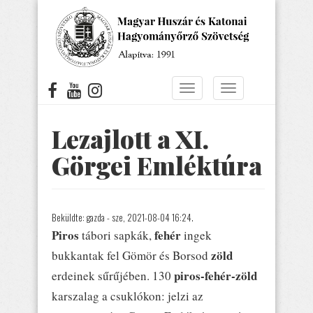
Ugrás
a
tartalomra
Navigáció
Navigáció
átkapcsolása
átkapcsolása
Lezajlott a XI.
Görgei Emléktúra
Beküldte:
gazda
- sze, 2021-08-04 16:24.
Piros
fehér
tábori sapkák,
ingek
zöld
bukkantak fel Gömör és Borsod
piros-fehér-zöld
erdeinek sűrűjében. 130
karszalag a csuklókon: jelzi az