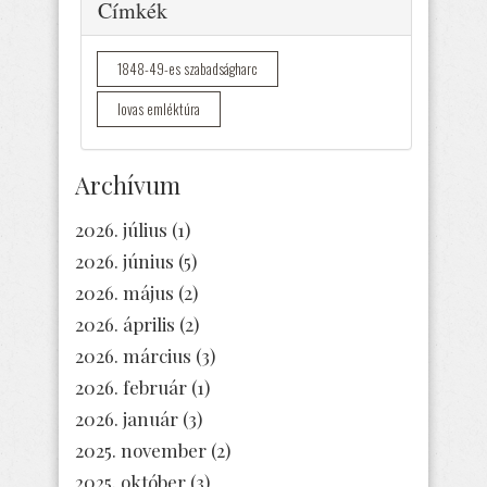
Elrejtés
Címkék
1848-49-es szabadságharc
lovas emléktúra
Archívum
2026. július
(1)
2026. június
(5)
2026. május
(2)
2026. április
(2)
2026. március
(3)
2026. február
(1)
2026. január
(3)
2025. november
(2)
2025. október
(3)