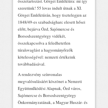
összetartozást. Görgei Emléktúra: mi így
szeretünk! 55 lovas indult útnak a XI.
Görgei Emléktúrán, hogy tisztelegjen az
1848/49-es szabadságharc elesett hősei
előtt, bejárva Ózd, Sajómercse és
Borsodszentgyörgy vidékét,
összekapcsolva a feledhetetlen
túralovaglást a hagyományőrzők
kötelességével: nemzeti értékeink
továbbadásával.
A rendezvény színvonalas
megvalósulásáért köszönet a Nemzeti
Együttműködési Alapnak, Ózd város,
Sajómercse és Borsodszentgyörgy
Önkormányzatának, a Magyar Huszár- és