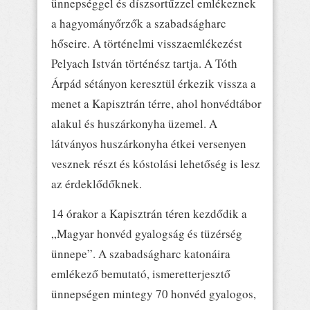
ünnepséggel és díszsortűzzel emlékeznek
a hagyományőrzők a szabadságharc
hőseire. A történelmi visszaemlékezést
Pelyach István történész tartja. A Tóth
Árpád sétányon keresztül érkezik vissza a
menet a Kapisztrán térre, ahol honvédtábor
alakul és huszárkonyha üzemel. A
látványos huszárkonyha étkei versenyen
vesznek részt és kóstolási lehetőség is lesz
az érdeklődőknek.
14 órakor a Kapisztrán téren kezdődik a
„Magyar honvéd gyalogság és tüzérség
ünnepe”. A szabadságharc katonáira
emlékező bemutató, ismeretterjesztő
ünnepségen mintegy 70 honvéd gyalogos,