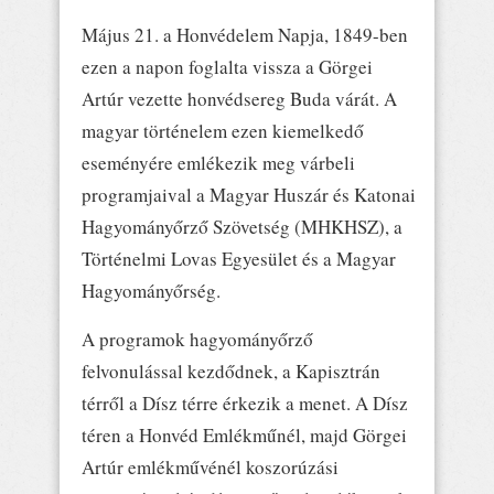
Május 21. a Honvédelem Napja, 1849-ben
ezen a napon foglalta vissza a Görgei
Artúr vezette honvédsereg Buda várát. A
magyar történelem ezen kiemelkedő
eseményére emlékezik meg várbeli
programjaival a Magyar Huszár és Katonai
Hagyományőrző Szövetség (MHKHSZ), a
Történelmi Lovas Egyesület és a Magyar
Hagyományőrség.
A programok hagyományőrző
felvonulással kezdődnek, a Kapisztrán
térről a Dísz térre érkezik a menet. A Dísz
téren a Honvéd Emlékműnél, majd Görgei
Artúr emlékművénél koszorúzási