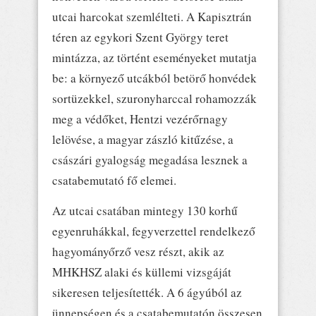
utcai harcokat szemlélteti. A Kapisztrán
téren az egykori Szent György teret
mintázza, az történt eseményeket mutatja
be: a környező utcákból betörő honvédek
sortüzekkel, szuronyharccal rohamozzák
meg a védőket, Hentzi vezérőrnagy
lelövése, a magyar zászló kitűzése, a
császári gyalogság megadása lesznek a
csatabemutató fő elemei.
Az utcai csatában mintegy 130 korhű
egyenruhákkal, fegyverzettel rendelkező
hagyományőrző vesz részt, akik az
MHKHSZ alaki és küllemi vizsgáját
sikeresen teljesítették. A 6 ágyúból az
ünnepségen és a csatabemutatón összesen