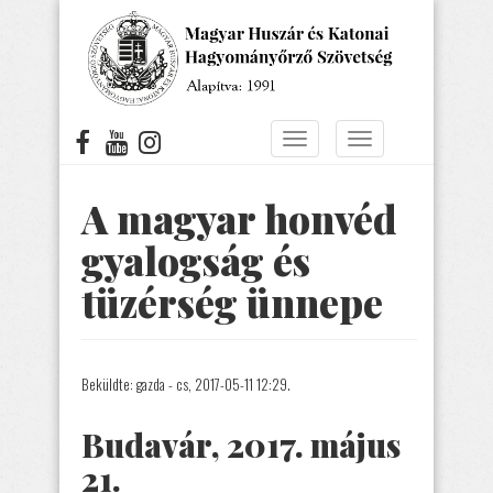
Ugrás
a
tartalomra
Navigáció
Navigáció
átkapcsolása
átkapcsolása
A magyar honvéd
gyalogság és
tüzérség ünnepe
Beküldte:
gazda
- cs, 2017-05-11 12:29.
Budavár, 2017. május
21.