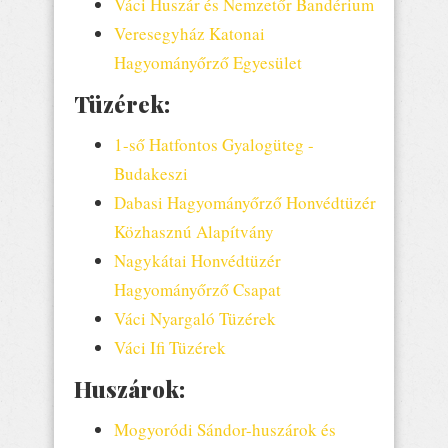
Váci Huszár és Nemzetőr Bandérium
Veresegyház Katonai
Hagyományőrző Egyesület
Tüzérek:
1-ső Hatfontos Gyalogüteg -
Budakeszi
Dabasi Hagyományőrző Honvédtüzér
Közhasznú Alapítvány
Nagykátai Honvédtüzér
Hagyományőrző Csapat
Váci Nyargaló Tüzérek
Váci Ifi Tüzérek
Huszárok:
Mogyoródi Sándor-huszárok és