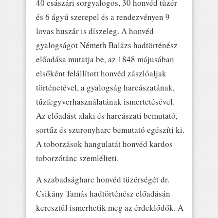
40 császári sorgyalogos, 30 honvéd tüzér
és 6 ágyú szerepel és a rendezvényen 9
lovas huszár is díszeleg. A honvéd
gyalogságot Németh Balázs hadtörténész
előadása mutatja be, az 1848 májusában
elsőként felállított honvéd zászlóaljak
történetével, a gyalogság harcászatának,
tűzfegyverhasználatának ismertetésével.
Az előadást alaki és harcászati bemutató,
sortűz és szuronyharc bemutató egészíti ki.
A toborzások hangulatát honvéd kardos
toborzótánc szemlélteti.
A szabadságharc honvéd tüzérségét dr.
Csikány Tamás hadtörténész előadásán
keresztül ismerhetik meg az érdeklődők. A