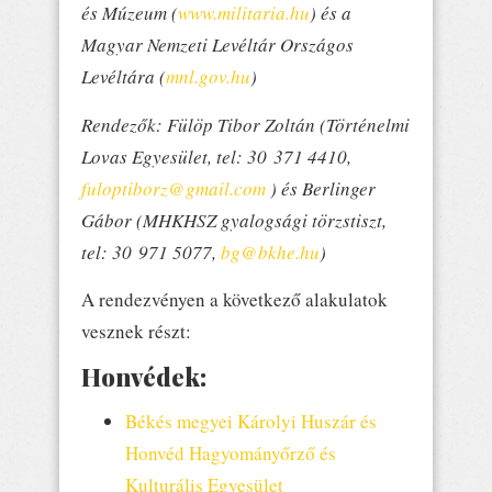
és Múzeum (
www.militaria.hu
) és a
Magyar Nemzeti Levéltár Országos
Levéltára (
mnl.gov.hu
)
Rendezők: Fülöp Tibor Zoltán (Történelmi
Lovas Egyesület, tel: 30 371 4410,
fuloptiborz@gmail.com
) és Berlinger
Gábor (MHKHSZ gyalogsági törzstiszt,
tel: 30 971 5077,
bg@bkhe.hu
)
A rendezvényen a következő alakulatok
vesznek részt:
Honvédek:
Békés megyei Károlyi Huszár és
Honvéd Hagyományőrző és
Kulturális Egyesület