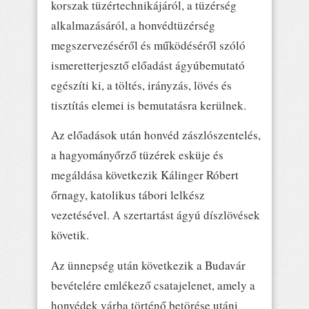
korszak tüzértechnikájáról, a tüzérség
alkalmazásáról, a honvédtüzérség
megszervezéséről és működéséről szóló
ismeretterjesztő előadást ágyúbemutató
egészíti ki, a töltés, irányzás, lövés és
tisztítás elemei is bemutatásra kerülnek.
Az előadások után honvéd zászlószentelés,
a hagyományőrző tüzérek esküje és
megáldása következik Kálinger Róbert
őrnagy, katolikus tábori lelkész
vezetésével. A szertartást ágyú díszlövések
követik.
Az ünnepség után következik a Budavár
bevételére emlékező csatajelenet, amely a
honvédek várba történő betörése utáni