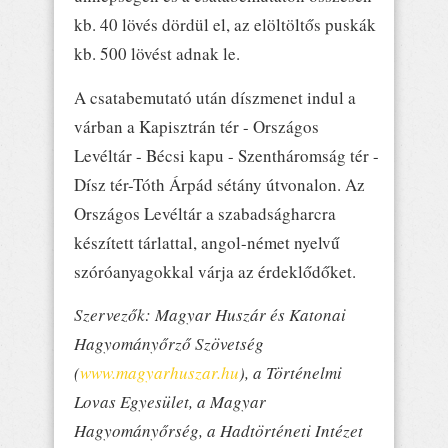
kb. 40 lövés dördül el, az elöltöltős puskák
kb. 500 lövést adnak le.
A csatabemutató után díszmenet indul a
várban a Kapisztrán tér - Országos
Levéltár - Bécsi kapu - Szentháromság tér -
Dísz tér-Tóth Árpád sétány útvonalon. Az
Országos Levéltár a szabadságharcra
készített tárlattal, angol-német nyelvű
szóróanyagokkal várja az érdeklődőket.
Szervezők: Magyar Huszár és Katonai
Hagyományőrző Szövetség
(
www.magyarhuszar.hu
), a Történelmi
Lovas Egyesület, a Magyar
Hagyományőrség, a Hadtörténeti Intézet