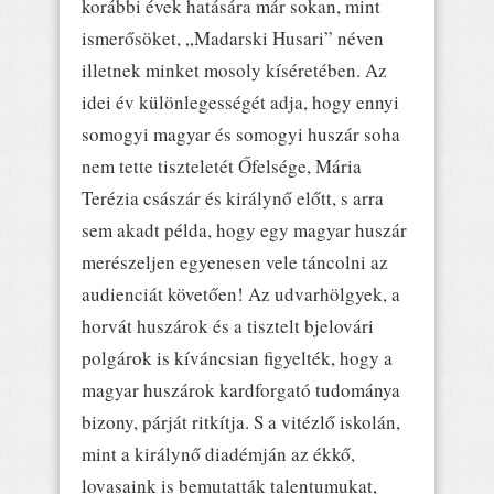
korábbi évek hatására már sokan, mint
ismerősöket, „Madarski Husari” néven
illetnek minket mosoly kíséretében. Az
idei év különlegességét adja, hogy ennyi
somogyi magyar és somogyi huszár soha
nem tette tiszteletét Őfelsége, Mária
Terézia császár és királynő előtt, s arra
sem akadt példa, hogy egy magyar huszár
merészeljen egyenesen vele táncolni az
audienciát követően! Az udvarhölgyek, a
horvát huszárok és a tisztelt bjelovári
polgárok is kíváncsian figyelték, hogy a
magyar huszárok kardforgató tudománya
bizony, párját ritkítja. S a vitézlő iskolán,
mint a királynő diadémján az ékkő,
lovasaink is bemutatták talentumukat,