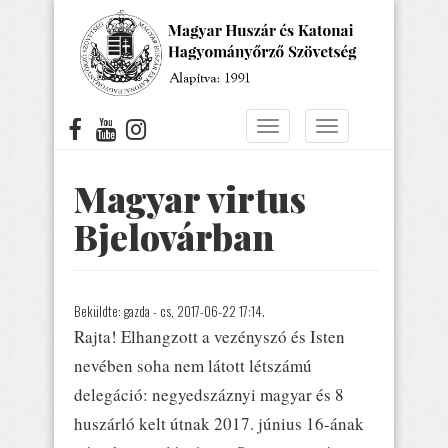
Ugrás
a
tartalomra
Navigáció
Navigáció
átkapcsolása
átkapcsolása
Magyar virtus
Bjelovárban
Beküldte:
gazda
- cs, 2017-06-22 17:14.
Rajta! Elhangzott a vezényszó és Isten
nevében soha nem látott létszámú
delegáció: negyedszáznyi magyar és 8
huszárló kelt útnak 2017. június 16-ának