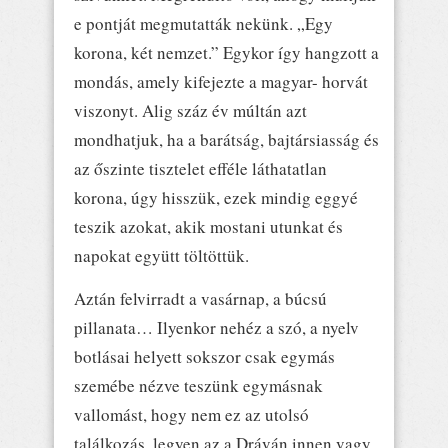
e pontját megmutatták nekünk. „Egy
korona, két nemzet.” Egykor így hangzott a
mondás, amely kifejezte a magyar- horvát
viszonyt. Alig száz év múltán azt
mondhatjuk, ha a barátság, bajtársiasság és
az őszinte tisztelet efféle láthatatlan
korona, úgy hisszük, ezek mindig eggyé
teszik azokat, akik mostani utunkat és
napokat együtt töltöttük.
Aztán felvirradt a vasárnap, a búcsú
pillanata… Ilyenkor nehéz a szó, a nyelv
botlásai helyett sokszor csak egymás
szemébe nézve teszünk egymásnak
vallomást, hogy nem ez az utolsó
találkozás, legyen az a Dráván innen vagy