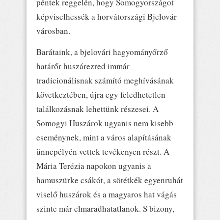
péntek reggelén, hogy Somogyországot
képviselhessék a horvátországi Bjelovár
városban.
Barátaink, a bjelovári hagyományőrző
határőr huszárezred immár
tradicionálisnak számító meghívásának
következtében, újra egy feledhetetlen
találkozásnak lehettünk részesei. A
Somogyi Huszárok ugyanis nem kisebb
eseménynek, mint a város alapításának
ünnepélyén vettek tevékenyen részt. A
Mária Terézia napokon ugyanis a
hamuszürke csákót, a sötétkék egyenruhát
viselő huszárok és a magyaros hat vágás
szinte már elmaradhatatlanok. S bizony,