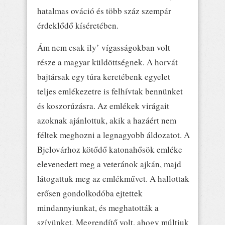
hatalmas ováció és több száz szempár
érdeklődő kíséretében.
Ám nem csak ily’ vígasságokban volt
része a magyar küldöttségnek. A horvát
bajtársak egy túra keretébenk egyelet
teljes emlékezetre is felhívtak bennünket
és koszorúzásra. Az emlékek virágait
azoknak ajánlottuk, akik a hazáért nem
féltek meghozni a legnagyobb áldozatot. A
Bjelovárhoz kötődő katonahősök emléke
elevenedett meg a veteránok ajkán, majd
látogattuk meg az emlékművet. A hallottak
erősen gondolkodóba ejtettek
mindannyiunkat, és meghatották a
szívünket. Megrendítő volt, ahogy múltjuk