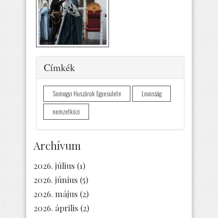
Elrejtés
Címkék
Somogyi Huszárok Egyesülete
Lovasság
nemzetközi
Archívum
2026. július
(1)
2026. június
(5)
2026. május
(2)
2026. április
(2)