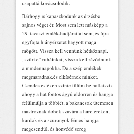
csapattá kovácsolódik.
Bárhogy is kapaszkodunk az érzésbe
sajnos véget ér. Most sem lett másképp a
29. tavaszi emlék-hadjárattal sem, és újra
egyfajta hiányérzetet hagyott maga
mögött. Vissza kell vennünk hétköznapi,
„szürke” ruháinkat, vissza kell rázódnunk
a mindennapokba. De a szép emlékek
megmaradnak,és elkísérnek minket.
Csendes estéken szinte fülünkbe hallatszik
ahogy a hat fontos ágyú eldörren és hangja
felülmúlja a többiét, a bakancsok ütemesen
masíroznak dobok szavára a harctereken,
kardok és a szuronyok fémes hangja
megcsendül, és honvédő sereg