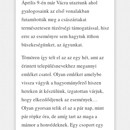
Április 9-én már Vácra utaztunk ahol
gyalogosaink az első vonalakban
futamították meg a császáriakat
természetesen tüzérségi támogatással, hisz
erre az eseményre sem hagytuk itthon
büszkeségünket, az ágyunkat.
Tömören így telt el az az egy hét, ami az
érintett településnevekhez megannyi
emléket csatol. Olyan emléket amelybe
vissza vágyik a hagyományőrző hiszen
heteken át készülünk, izgatottan várjuk,
hogy elkezdődjenek az események…
Olyan gyorsan telik el az a pár nap, mint
pár röpke óra, de amíg tart az maga a
mámor a honvédeknek. Egy csoport egy