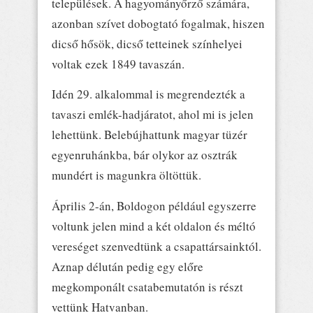
települések. A hagyományőrző számára,
azonban szívet dobogtató fogalmak, hiszen
dicső hősök, dicső tetteinek színhelyei
voltak ezek 1849 tavaszán.
Idén 29. alkalommal is megrendezték a
tavaszi emlék-hadjáratot, ahol mi is jelen
lehettünk. Belebújhattunk magyar tüzér
egyenruhánkba, bár olykor az osztrák
mundért is magunkra öltöttük.
Április 2-án, Boldogon például egyszerre
voltunk jelen mind a két oldalon és méltó
vereséget szenvedtünk a csapattársainktól.
Aznap délután pedig egy előre
megkomponált csatabemutatón is részt
vettünk Hatvanban.