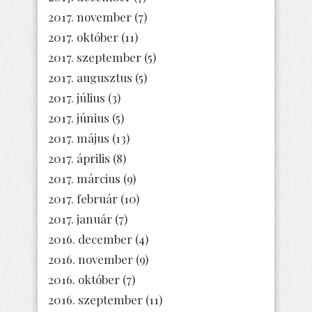
2017. november
(7)
2017. október
(11)
2017. szeptember
(5)
2017. augusztus
(5)
2017. július
(3)
2017. június
(5)
2017. május
(13)
2017. április
(8)
2017. március
(9)
2017. február
(10)
2017. január
(7)
2016. december
(4)
2016. november
(9)
2016. október
(7)
2016. szeptember
(11)