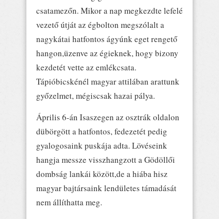
csatamezőn. Mikor a nap megkezdte lefelé
vezető útját az égbolton megszólalt a
nagykátai hatfontos ágyúnk eget rengető
hangon,üzenve az égieknek, hogy bizony
kezdetét vette az emlékcsata.
Tápióbicskénél magyar attilában arattunk
győzelmet, mégiscsak hazai pálya.
Április 6-án Isaszegen az osztrák oldalon
dübörgött a hatfontos, fedezetét pedig
gyalogosaink puskája adta. Lövéseink
hangja messze visszhangzott a Gödöllői
dombság lankái között,de a hiába hisz
magyar bajtársaink lendületes támadását
nem állíthatta meg.