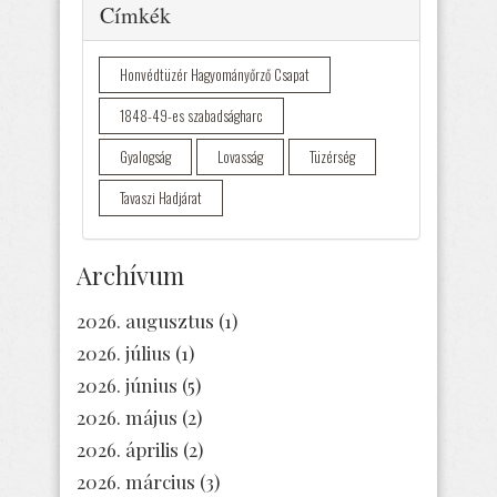
Elrejtés
Címkék
Honvédtüzér Hagyományőrző Csapat
1848-49-es szabadságharc
Gyalogság
Lovasság
Tüzérség
Tavaszi Hadjárat
Archívum
2026. augusztus
(1)
2026. július
(1)
2026. június
(5)
2026. május
(2)
2026. április
(2)
2026. március
(3)