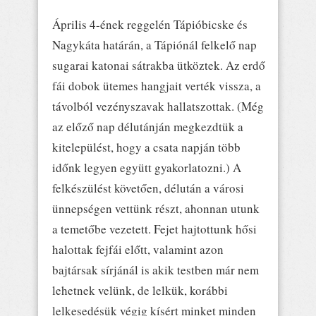
Április 4-ének reggelén Tápióbicske és
Nagykáta határán, a Tápiónál felkelő nap
sugarai katonai sátrakba ütköztek. Az erdő
fái dobok ütemes hangjait verték vissza, a
távolból vezényszavak hallatszottak. (Még
az előző nap délutánján megkezdtük a
kitelepülést, hogy a csata napján több
időnk legyen együtt gyakorlatozni.) A
felkészülést követően, délután a városi
ünnepségen vettünk részt, ahonnan utunk
a temetőbe vezetett. Fejet hajtottunk hősi
halottak fejfái előtt, valamint azon
bajtársak sírjánál is akik testben már nem
lehetnek velünk, de lelkük, korábbi
lelkesedésük végig kísért minket minden