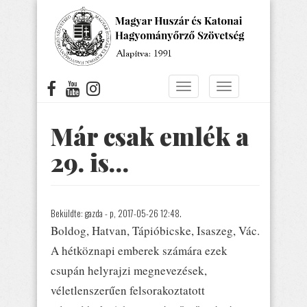
Ugrás
a
tartalomra
Navigáció
Navigáció
átkapcsolása
átkapcsolása
Már csak emlék a
29. is…
Beküldte:
gazda
- p, 2017-05-26 12:48.
Boldog, Hatvan, Tápióbicske, Isaszeg, Vác.
A hétköznapi emberek számára ezek
csupán helyrajzi megnevezések,
véletlenszerűen felsorakoztatott