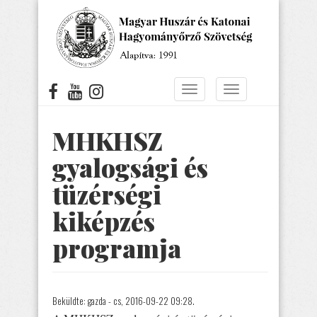
Ugrás
a
tartalomra
Navigáció
Navigáció
átkapcsolása
átkapcsolása
MHKHSZ
gyalogsági és
tüzérségi
kiképzés
programja
Beküldte:
gazda
- cs, 2016-09-22 09:28.