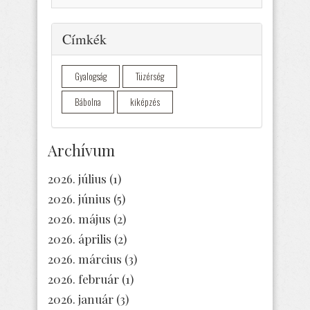
Elrejtés
Címkék
Gyalogság
Tüzérség
Bábolna
kiképzés
Archívum
2026. július
(1)
2026. június
(5)
2026. május
(2)
2026. április
(2)
2026. március
(3)
2026. február
(1)
2026. január
(3)