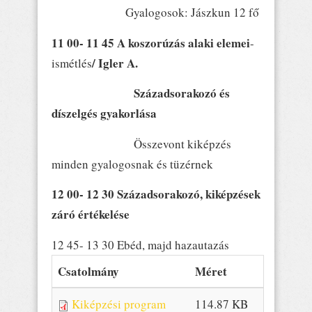
Gyalogosok: Jászkun 12 fő
11 00- 11 45 A koszorúzás alaki elemei
-
/ Igler A.
ismétlés
Századsorakozó és
díszelgés gyakorlása
Összevont kiképzés
minden gyalogosnak és tüzérnek
12 00- 12 30 Századsorakozó, kiképzések
záró értékelése
12 45- 13 30 Ebéd, majd hazautazás
Csatolmány
Méret
Kiképzési program
114.87 KB