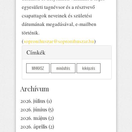
egyesületi tagnévsor és a résztvevő
csapattagok neveinek és születési
dátumának megadásával, e-mailben
történik.
(
sopronihuszar@sopronihuszar.hu
)
Elrejtés
Címkék
MHKHSZ
minősítés
kiképzés
Archívum
2026. július
(1)
2026. június
(5)
2026. május
(2)
2026. április
(2)