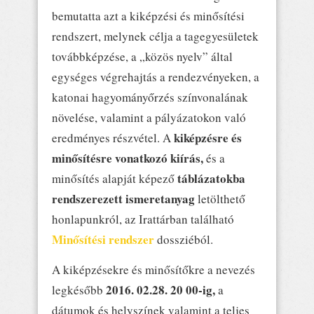
bemutatta azt a kiképzési és minősítési
rendszert, melynek célja a tagegyesületek
továbbképzése, a „közös nyelv” által
egységes végrehajtás a rendezvényeken, a
katonai hagyományőrzés színvonalának
növelése, valamint a pályázatokon való
kiképzésre és
eredményes részvétel. A
minősítésre vonatkozó kiírás,
és a
táblázatokba
minősítés alapját képező
rendszerezett ismeretanyag
letölthető
honlapunkról, az Irattárban található
Minősítési rendszer
dossziéból.
A kiképzésekre és minősítőkre a nevezés
2016. 02.28. 20 00-ig,
legkésőbb
a
dátumok és helyszínek valamint a teljes