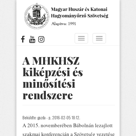
Ugrás
a
tartalomra
Navigáció
Navigáció
átkapcsolása
átkapcsolása
A MHKHSZ
kiképzési és
minősítési
rendszere
Beküldte:
gazda
- p, 2016-02-05 18:12.
A 2015. novemberében Bábolnán lezajlott
szakmai konferencián a Szövetség vezetése