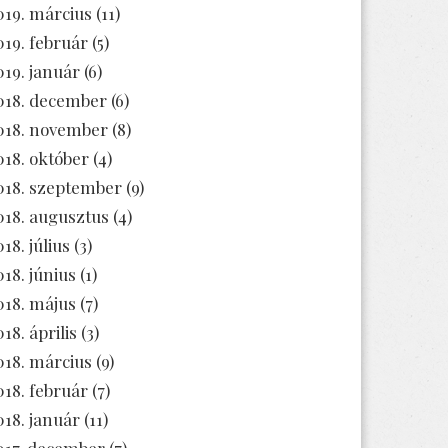
019. március
(11)
019. február
(5)
019. január
(6)
018. december
(6)
018. november
(8)
018. október
(4)
018. szeptember
(9)
018. augusztus
(4)
18. július
(3)
018. június
(1)
018. május
(7)
18. április
(3)
018. március
(9)
018. február
(7)
018. január
(11)
017. december
(7)