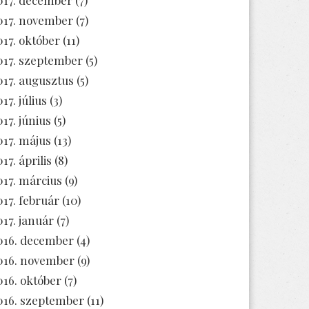
017. november
(7)
017. október
(11)
017. szeptember
(5)
017. augusztus
(5)
17. július
(3)
017. június
(5)
017. május
(13)
17. április
(8)
017. március
(9)
017. február
(10)
017. január
(7)
016. december
(4)
016. november
(9)
016. október
(7)
016. szeptember
(11)