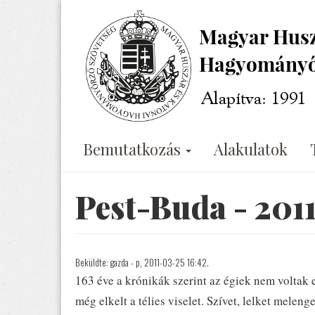
Ugrás
a
tartalomra
Bemutatkozás
Alakulatok
Pest-Buda - 2011
Beküldte:
gazda
- p, 2011-03-25 16:42.
163 éve a krónikák szerint az égiek nem voltak 
még elkelt a télies viselet. Szívet, lelket mele