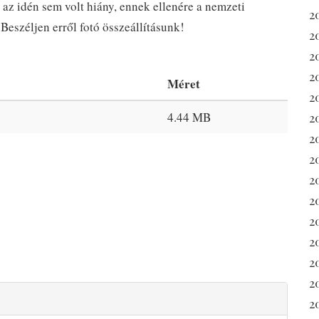
az idén sem volt hiány, ennek ellenére a nemzeti
2
Beszéljen erről fotó összeállításunk!
2
2
2
Méret
2
4.44 MB
2
20
2
2
20
2
2
2
2
2