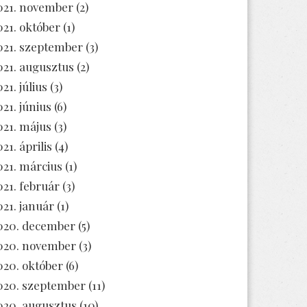
021. november
(2)
021. október
(1)
021. szeptember
(3)
021. augusztus
(2)
21. július
(3)
021. június
(6)
021. május
(3)
21. április
(4)
021. március
(1)
021. február
(3)
021. január
(1)
020. december
(5)
020. november
(3)
020. október
(6)
020. szeptember
(11)
020. augusztus
(10)