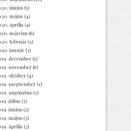
020. június
(5)
020. május
(4)
020. április
(4)
020. március
(6)
020. február
(3)
020. január
(3)
019. december
(5)
019. november
(6)
019. október
(4)
019. szeptember
(1)
019. augusztus
(2)
19. július
(3)
019. június
(2)
019. május
(3)
19. április
(2)