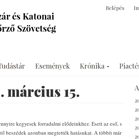
Belépés
I
Tudástár
Események
Krónika
Piacté
. március 15.
A
2
2
2
ennyire kegyesek forradalmi elődeinkhez. Esett az eső, s
2
ngető beszédek azonban megtették hatásukat. A többit már
2