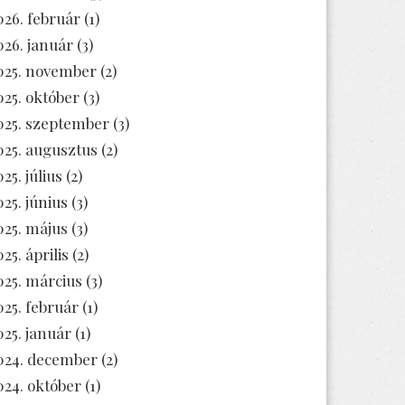
026. február
(1)
026. január
(3)
025. november
(2)
025. október
(3)
025. szeptember
(3)
025. augusztus
(2)
25. július
(2)
025. június
(3)
025. május
(3)
25. április
(2)
025. március
(3)
025. február
(1)
025. január
(1)
024. december
(2)
024. október
(1)