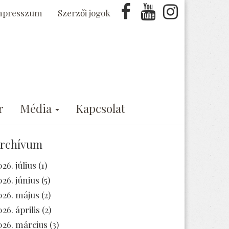
mpresszum
Szerzői jogok
r
Média
Kapcsolat
rchívum
026. július
(1)
026. június
(5)
026. május
(2)
026. április
(2)
026. március
(3)