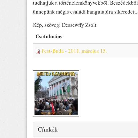
tudhatjuk a történelemkönyvekből. Beszédekből 
ünnepünk mégis családi hangulatúra sikeredett. 
Kép, szöveg: Dessewffy Zsolt
Csatolmány
Pest-Buda - 2011. március 15.
Elrejtés
Címkék