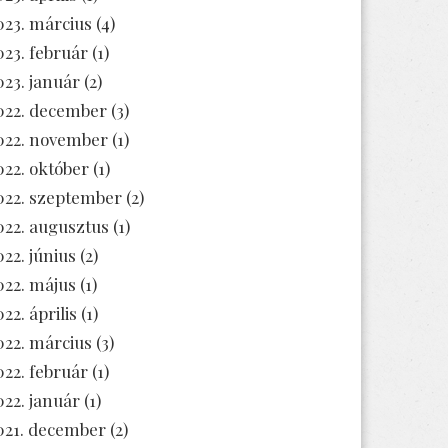
023. március
(4)
023. február
(1)
023. január
(2)
022. december
(3)
022. november
(1)
022. október
(1)
022. szeptember
(2)
022. augusztus
(1)
022. június
(2)
022. május
(1)
22. április
(1)
022. március
(3)
022. február
(1)
022. január
(1)
021. december
(2)