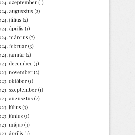
024. szeptember
(1)
024. augusztus
(2)
024. július
(2)
024. április
(1)
024. március
(7)
024. február
(3)
024. január
(2)
023. december
(3)
023. november
(2)
023. október
(1)
023. szeptember
(1)
023. augusztus
(2)
23. július
(3)
023. június
(1)
023. május
(3)
23. április
(1)