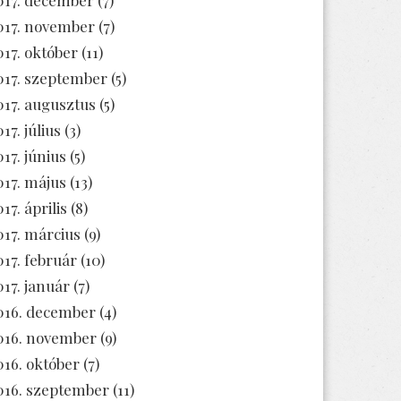
017. november
(7)
017. október
(11)
017. szeptember
(5)
017. augusztus
(5)
17. július
(3)
017. június
(5)
017. május
(13)
17. április
(8)
017. március
(9)
017. február
(10)
017. január
(7)
016. december
(4)
016. november
(9)
016. október
(7)
016. szeptember
(11)