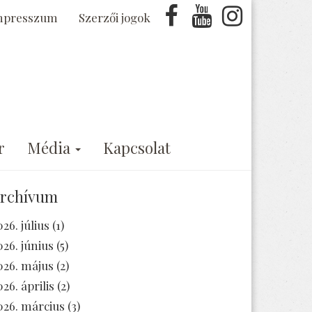
mpresszum
Szerzői jogok
r
Média
Kapcsolat
rchívum
026. július
(1)
026. június
(5)
026. május
(2)
026. április
(2)
026. március
(3)