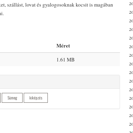
2
ket, szállást, lovat és gyalogosoknak kocsit is magában
2
i.
2
2
20
Méret
2
2
1.61 MB
20
2
2
2
2
Sümeg
kiképzés
2
2
2
2