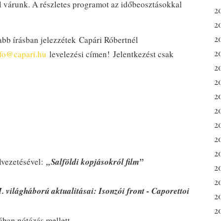
el várunk. A részletes programot az időbeosztásokkal
2
2
2
bb írásban jelezzétek Capári Róbertnél
2
fo@capari.hu
levelezési címen! Jelentkezést csak
2
2
20
2
2
20
2
lvezetésével:
„Salföldi kopjásokról film”
2
2
I. világháború aktualitásai:
Isonzói front - Caporettoi
2
2
ában nótázás mellett