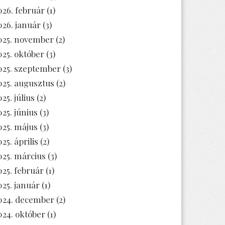
026. február
(1)
026. január
(3)
025. november
(2)
025. október
(3)
025. szeptember
(3)
025. augusztus
(2)
25. július
(2)
025. június
(3)
025. május
(3)
25. április
(2)
025. március
(3)
025. február
(1)
025. január
(1)
024. december
(2)
024. október
(1)