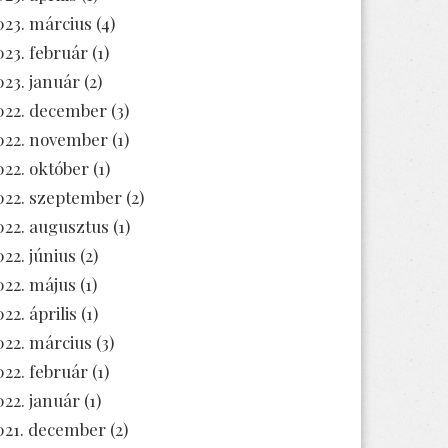
023. március
(4)
023. február
(1)
023. január
(2)
022. december
(3)
022. november
(1)
022. október
(1)
022. szeptember
(2)
022. augusztus
(1)
022. június
(2)
022. május
(1)
22. április
(1)
022. március
(3)
022. február
(1)
022. január
(1)
021. december
(2)