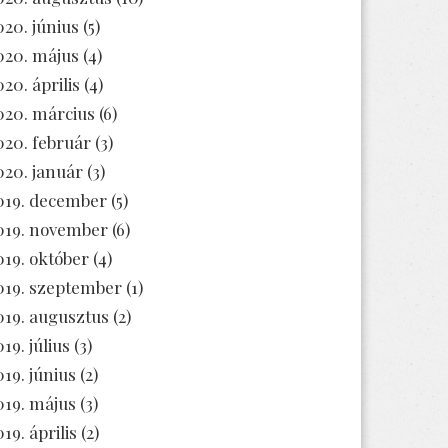
020. június
(5)
020. május
(4)
020. április
(4)
020. március
(6)
020. február
(3)
020. január
(3)
019. december
(5)
019. november
(6)
019. október
(4)
019. szeptember
(1)
019. augusztus
(2)
19. július
(3)
019. június
(2)
019. május
(3)
19. április
(2)