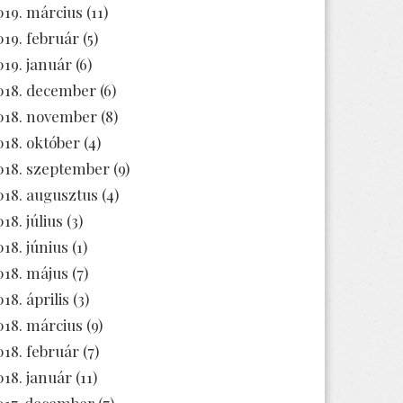
019. március
(11)
019. február
(5)
019. január
(6)
018. december
(6)
018. november
(8)
018. október
(4)
018. szeptember
(9)
018. augusztus
(4)
18. július
(3)
018. június
(1)
018. május
(7)
18. április
(3)
018. március
(9)
018. február
(7)
018. január
(11)
017. december
(7)