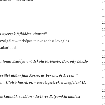
2
2
2
2
2
 nyergek fejlődése, típusai”
2
 szolgálat – térképes tájékozódási lovaglás
2
yakorlatok
2
2
Katonai Szablyavívó Iskola története, Borsody László
2
2
csület útján- film Koszorús Ferencről
1
.
rész ”
2
ás:
„Utolsó huszárok – beszélgetések
a megjelent II.
20
2
sz katonák vasúton - 1849-es Patyomkin hadtest
2
20