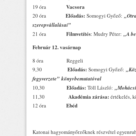
Vacsora
19 óra
Előadás:
20 óra
Somogyi Győző:
„Otra
szerepvállalásai”
Filmvetítés
21 óra
: Mudry Péter:
„A be
Február 12. vasárnap
8 óra Reggeli
Előadás:
9,30
Somogyi Győző:
„Köz
fegyverzete”
könyvbemutatóval
Előadás:
10,30
Töll László:
„Mohácsi
Akadémia zárása:
11,30
értékelés, k
Ebéd
12 óra
Katonai hagyományőrzőknek részvétel egyenruhá