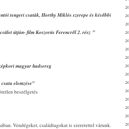
2
ntói tengeri csaták, Horthy Miklós szerepe és későbbi
2
2
2
csület útján- film Koszorús Ferencről
2. rész ”
2
2
2
2
épkori magyar hadsereg
2
2
 csata elemzése”
20
ötetlen beszélgetés
2
2
2
2
ban. Vendégeket, családtagokat is szeretettel várunk.