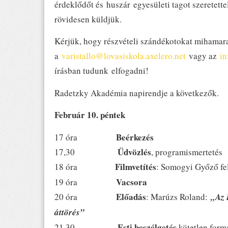
érdeklődőt és huszár egyesületi tagot szeretett
rövidesen küldjük.
Kérjük, hogy részvételi szándékotokat mihamara
a
varistallo@lovasiskola.axelero.net
vagy az
in
írásban tudunk elfogadni!
Radetzky Akadémia napirendje a következők.
Február 10. péntek
Beérkezés
17 óra
Üdvözlés
17,30
, programismertetés
Filmvetítés
18 óra
: Somogyi Győző fe
Vacsora
19 óra
Előadás
20 óra
: Marúzs Roland:
„Az 
áttörés”
Esti beszélgetés
21,30
kötetlen form