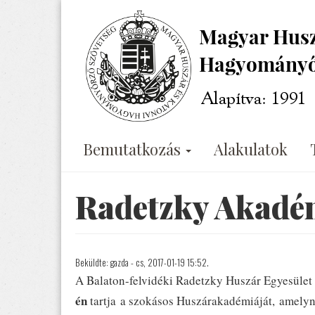
Ugrás
a
tartalomra
Bemutatkozás
Alakulatok
Radetzky Akadé
Beküldte:
gazda
- cs, 2017-01-19 15:52.
A Balaton-felvidéki Radetzky Huszár Egyesület 
én
tartja a szokásos Huszárakadémiáját, amelyn