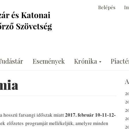
Belépés
I
Tudástár
Események
Krónika
Piacté
mia
A
2
2
2
2017. február 10-11-12-
a hosszú farsangi időszak miatt
2
ek előzetes programját mellékeljük, amelyre minden
2