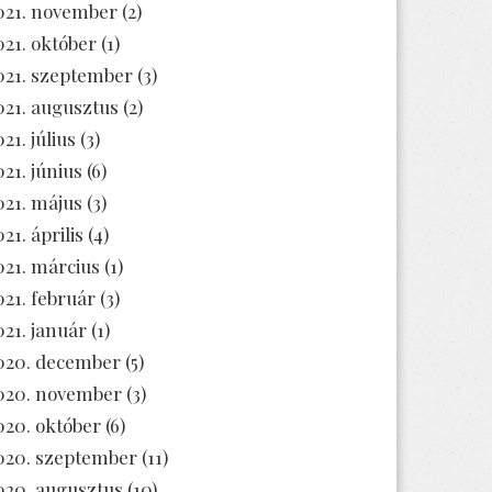
021. november
(2)
021. október
(1)
021. szeptember
(3)
021. augusztus
(2)
21. július
(3)
021. június
(6)
021. május
(3)
21. április
(4)
021. március
(1)
021. február
(3)
021. január
(1)
020. december
(5)
020. november
(3)
020. október
(6)
020. szeptember
(11)
020. augusztus
(10)