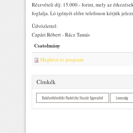
Részvételi díj: 15.000.- forint, mely az étkezése
foglalja. Ló igényét előre telefonon kérjük jelezn
Üdvözlettel:
Capári Róbert - Rácz Tamás
Csatolmány
Meghívó és program
Elrejtés
Címkék
Balatonfelvidéki Radetzky Huszár Egyesület
Lovasság