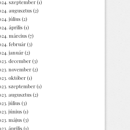
024. szeptember
(1)
024. augusztus
(2)
024. július
(2)
024. április
(1)
024. március
(7)
024. február
(3)
024. január
(2)
023. december
(3)
023. november
(2)
023. október
(1)
023. szeptember
(1)
023. augusztus
(2)
23. július
(3)
023. június
(1)
023. május
(3)
23. április
(1)