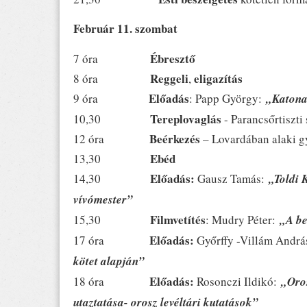
Február 11. szombat
Ébresztő
7 óra
Reggeli
eligazítás
8 óra
,
Előadás
9 óra
: Papp György:
„Katonai
Tereplovaglás
10,30
- Parancsőrtiszti
Beérkezés
12 óra
– Lovardában alaki g
Ebéd
13,30
Előadás:
14,30
Gausz Tamás:
„Toldi 
vívómester”
Filmvetítés
15,30
: Mudry Péter:
„A be
Előadás:
17 óra
Győrffy -Villám Andr
kötet alapján”
Előadás:
18 óra
Rosonczi Ildikó:
„Oro
utaztatása- orosz levéltári kutatások”