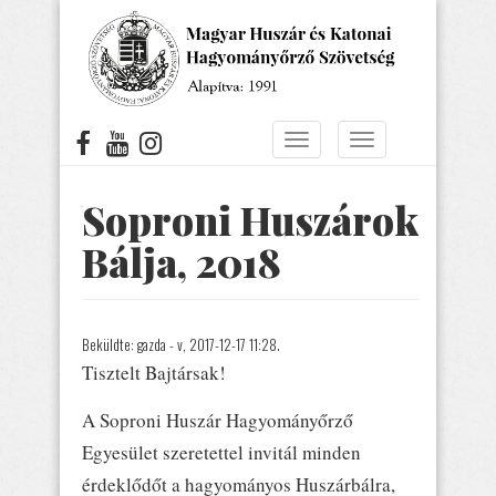
Ugrás
a
tartalomra
Navigáció
Navigáció
átkapcsolása
átkapcsolása
Soproni Huszárok
Bálja, 2018
Beküldte:
gazda
- v, 2017-12-17 11:28.
Tisztelt Bajtársak!
A Soproni Huszár Hagyományőrző
Egyesület szeretettel invitál minden
érdeklődőt a hagyományos Huszárbálra,