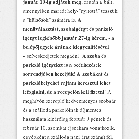
január 10-ig adjátok meg
, ezután a bált,
amennyiben maradt hely-"nyitottá" tesszük
A
a "külsősök" számára is.
menüválasztást, szobaigényt és parkoló
igényt legkésőbb január 27-ig
kérem, - a
belépőjegyek árának kiegyenlítésével
-
A szoba és
szíveskedjetek megadni!
parkoló igényeket is a beérkezések
sorrendjében kezeljük! A szobákat és
parkolóhelyeket rajtam keresztül lehet
lefoglalni, de a recepción kell fizetni!
A
meghívón szereplő kedvezményes szobaár
és a szálloda parkolóinak díjmentes
használata kizárólag február 9.péntek és
február 10. szombat éjszakára vonatkozik,
egyébként a szálloda napi árat számít fel.