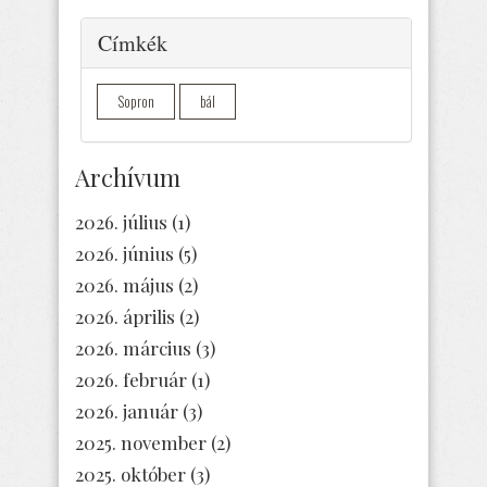
Elrejtés
Címkék
Sopron
bál
Archívum
2026. július
(1)
2026. június
(5)
2026. május
(2)
2026. április
(2)
2026. március
(3)
2026. február
(1)
2026. január
(3)
2025. november
(2)
2025. október
(3)