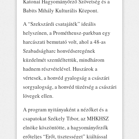
Katonai Hagyományőrző Szövetség és a
Babits Mihály Kulturális Központ.
A “Szekszárdi csatajáték” ideális
helyszínen, a Prométheusz-parkban egy
harcászati bemutató volt, ahol a 48-as
Szabadságharc honvédseregének
küzdelmét szemléltettük, mindhárom
hadnem részvételével. Huszárok a
vértesek, a honvéd gyalogság a császári
sorgyalogság, a honvéd tüzérség a császári
lövegek ellen.
A program nyitányaként a nézőket és a
csapatokat Székely Tibor, az MHKHSZ
elnöke köszöntötte, a hagyományőrzők
erőteljes “Erőt, tisztességet” kiáltással