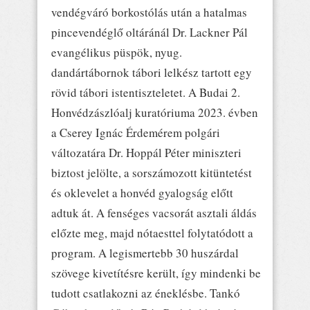
vendégváró borkostólás után a hatalmas
pincevendéglő oltáránál Dr. Lackner Pál
evangélikus püspök, nyug.
dandártábornok tábori lelkész tartott egy
rövid tábori istentiszteletet. A Budai 2.
Honvédzászlóalj kuratóriuma 2023. évben
a Cserey Ignác Érdemérem polgári
változatára Dr. Hoppál Péter miniszteri
biztost jelölte, a sorszámozott kitüntetést
és oklevelet a honvéd gyalogság előtt
adtuk át. A fenséges vacsorát asztali áldás
előzte meg, majd nótaesttel folytatódott a
program. A legismertebb 30 huszárdal
szövege kivetítésre került, így mindenki be
tudott csatlakozni az éneklésbe. Tankó