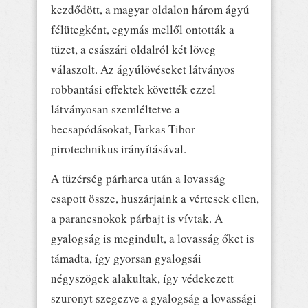
kezdődött, a magyar oldalon három ágyú
félütegként, egymás mellől ontották a
tüzet, a császári oldalról két löveg
válaszolt. Az ágyúlövéseket látványos
robbantási effektek követték ezzel
látványosan szemléltetve a
becsapódásokat, Farkas Tibor
pirotechnikus irányításával.
A tüzérség párharca után a lovasság
csapott össze, huszárjaink a vértesek ellen,
a parancsnokok párbajt is vívtak. A
gyalogság is megindult, a lovasság őket is
támadta, így gyorsan gyalogsái
négyszögek alakultak, így védekezett
szuronyt szegezve a gyalogság a lovassági