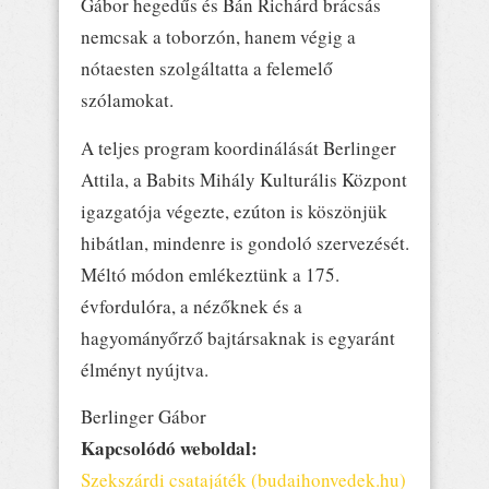
Gábor hegedűs és Bán Richárd brácsás
nemcsak a toborzón, hanem végig a
nótaesten szolgáltatta a felemelő
szólamokat.
A teljes program koordinálását Berlinger
Attila, a Babits Mihály Kulturális Központ
igazgatója végezte, ezúton is köszönjük
hibátlan, mindenre is gondoló szervezését.
Méltó módon emlékeztünk a 175.
évfordulóra, a nézőknek és a
hagyományőrző bajtársaknak is egyaránt
élményt nyújtva.
Berlinger Gábor
Kapcsolódó weboldal:
Szekszárdi csatajáték (budaihonvedek.hu)