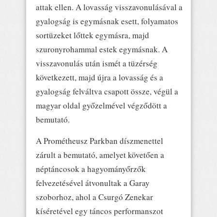
attak ellen. A lovasság visszavonulásával a
gyalogság is egymásnak esett, folyamatos
sortüzeket lőttek egymásra, majd
szuronyrohammal estek egymásnak. A
visszavonulás után ismét a tüzérség
következett, majd újra a lovasság és a
gyalogság felváltva csapott össze, végül a
magyar oldal győzelmével végződött a
bemutató.
A Prométheusz Parkban díszmenettel
zárult a bemutató, amelyet követően a
néptáncosok a hagyományőrzők
felvezetésével átvonultak a Garay
szoborhoz, ahol a Csurgó Zenekar
kíséretével egy táncos performanszot