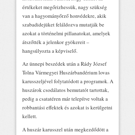
értékeket megőrizhessük, nagy szükség
van a hagyományőrző honvédekre, akik
szabadidejüket feláldozva mutatják be
azokat a történelmi pillanatokat, amelyek
átszőtték a jelenkor gyökereit –
hangsúlyozta a képviselő.
Az ünnepi beszédek után a Rády József
Tolna Vármegyei Huszárbandérium lovas
karusszeljével folytatódott a programok. A
huszárok csodálatos bemutatót tartottak,
pedig a csatatéren már telepítve voltak a
robbantási effektek és azokat is kerülgetni
kellett.
A huszár karusszel után megkezdődött a