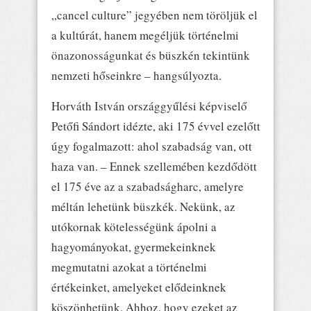
„cancel culture” jegyében nem töröljük el
a kultúrát, hanem megéljük történelmi
önazonosságunkat és büszkén tekintünk
nemzeti hőseinkre – hangsúlyozta.
Horváth István országgyűlési képviselő
Petőfi Sándort idézte, aki 175 évvel ezelőtt
úgy fogalmazott: ahol szabadság van, ott
haza van. – Ennek szellemében kezdődött
el 175 éve az a szabadságharc, amelyre
méltán lehetünk büszkék. Nekünk, az
utókornak kötelességünk ápolni a
hagyományokat, gyermekeinknek
megmutatni azokat a történelmi
értékeinket, amelyeket elődeinknek
köszönhetünk. Ahhoz, hogy ezeket az