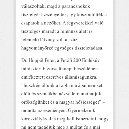
válaszoltak, majd a parancsnokok
tisztelgést vezényeltek, így köszöntötték a
csapatok a nézőket. A fegyverekkel való
tisztelgés maradt a himnusz alatt is,
felemelő látvány volt a száz
hagyományőrző egységes tiszteletadása.
Dr. Hoppál Péter, a Petőfi 200 Emlékév
miniszteri biztosa ünnepi beszédében
emlékeztett ezeréves államiságunkra,
“büszkén állunk a többi európai nemzet
előtt és szemükbe nézve felmutathatjuk
örökségünket és a magyar hősiességet” –
mondta az eseményen. Gyermekeink
korosztályával is meg kell ismertetni, hogy
mi nem tagadjuk meg a múltat és a mai