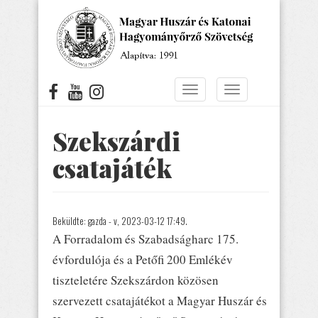
Ugrás
a
tartalomra
Navigáció
Navigáció
átkapcsolása
átkapcsolása
Szekszárdi
csatajáték
Beküldte:
gazda
- v, 2023-03-12 17:49.
A Forradalom és Szabadságharc 175.
évfordulója és a Petőfi 200 Emlékév
tiszteletére Szekszárdon közösen
szervezett csatajátékot a Magyar Huszár és