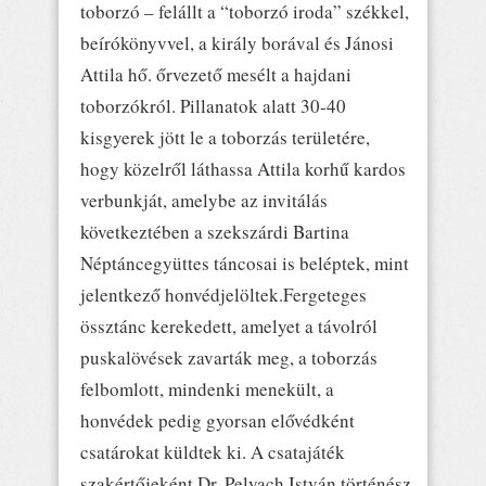
toborzó – felállt a “toborzó iroda” székkel,
beírókönyvvel, a király borával és Jánosi
Attila hő. őrvezető mesélt a hajdani
toborzókról. Pillanatok alatt 30-40
kisgyerek jött le a toborzás területére,
hogy közelről láthassa Attila korhű kardos
verbunkját, amelybe az invitálás
következtében a szekszárdi Bartina
Néptáncegyüttes táncosai is beléptek, mint
jelentkező honvédjelöltek.Fergeteges
össztánc kerekedett, amelyet a távolról
puskalövések zavarták meg, a toborzás
felbomlott, mindenki menekült, a
honvédek pedig gyorsan elővédként
csatárokat küldtek ki. A csatajáték
szakértőjeként Dr. Pelyach István történész