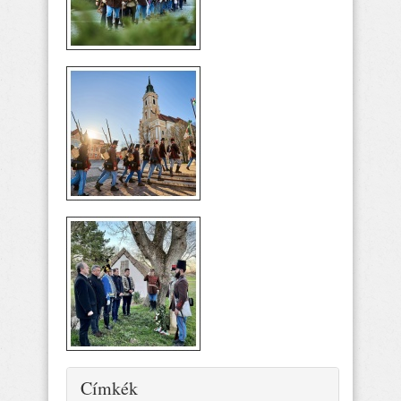
Elrejtés
Címkék