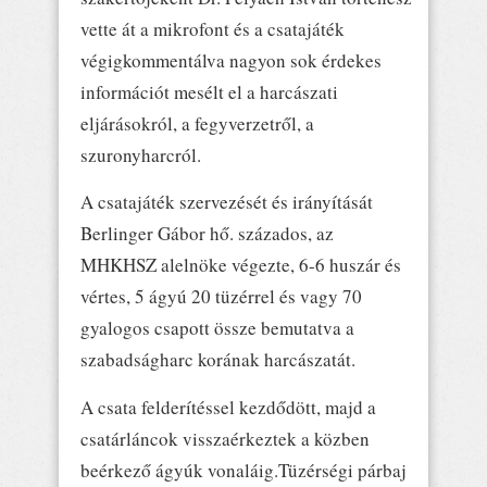
vette át a mikrofont és a csatajáték
végigkommentálva nagyon sok érdekes
információt mesélt el a harcászati
eljárásokról, a fegyverzetről, a
szuronyharcról.
A csatajáték szervezését és irányítását
Berlinger Gábor hő. százados, az
MHKHSZ alelnöke végezte, 6-6 huszár és
vértes, 5 ágyú 20 tüzérrel és vagy 70
gyalogos csapott össze bemutatva a
szabadságharc korának harcászatát.
A csata felderítéssel kezdődött, majd a
csatárláncok visszaérkeztek a közben
beérkező ágyúk vonaláig.Tüzérségi párbaj