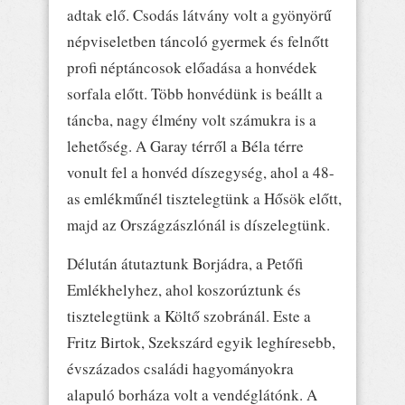
adtak elő. Csodás látvány volt a gyönyörű
népviseletben táncoló gyermek és felnőtt
profi néptáncosok előadása a honvédek
sorfala előtt. Több honvédünk is beállt a
táncba, nagy élmény volt számukra is a
lehetőség. A Garay térről a Béla térre
vonult fel a honvéd díszegység, ahol a 48-
as emlékműnél tisztelegtünk a Hősök előtt,
majd az Országzászlónál is díszelegtünk.
Délután átutaztunk Borjádra, a Petőfi
Emlékhelyhez, ahol koszorúztunk és
tisztelegtünk a Költő szobránál. Este a
Fritz Birtok, Szekszárd egyik leghíresebb,
évszázados családi hagyományokra
alapuló borháza volt a vendéglátónk. A