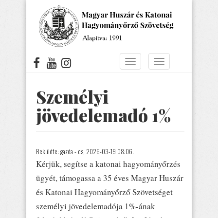
Ugrás
a
tartalomra
Navigáció
Navigáció
átkapcsolása
átkapcsolása
Személyi
jövedelemadó 1%
Beküldte:
gazda
- cs, 2026-03-19 08:06.
Kérjük, segítse a katonai hagyományőrzés
ügyét, támogassa a 35 éves Magyar Huszár
és Katonai Hagyományőrző Szövetséget
személyi jövedelemadója 1%-ának