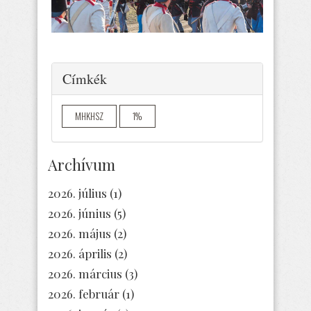
Elrejtés
Címkék
MHKHSZ
1%
Archívum
2026. július
(1)
2026. június
(5)
2026. május
(2)
2026. április
(2)
2026. március
(3)
2026. február
(1)