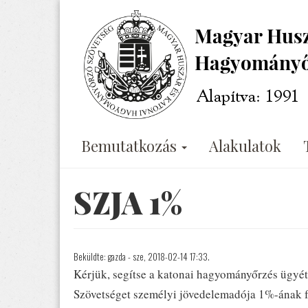
Ugrás
a
tartalomra
Bemutatkozás
Alakulatok
SZJA 1%
Beküldte:
gazda
- sze, 2018-02-14 17:33.
Kérjük, segítse a katonai hagyományőrzés ügy
Szövetséget személyi jövedelemadója 1%-ának f