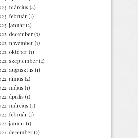
023. március
(4)
023. február
(1)
023. január
(2)
022. december
(3)
022. november
(1)
022. október
(1)
022. szeptember
(2)
022. augusztus
(1)
022. június
(2)
022. május
(1)
22. április
(1)
022. március
(3)
022. február
(1)
022. január
(1)
021. december
(2)