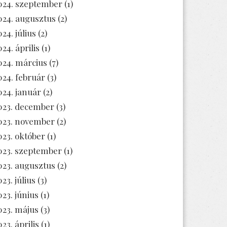
024. szeptember
(1)
024. augusztus
(2)
024. július
(2)
024. április
(1)
024. március
(7)
024. február
(3)
024. január
(2)
023. december
(3)
023. november
(2)
023. október
(1)
023. szeptember
(1)
023. augusztus
(2)
23. július
(3)
023. június
(1)
023. május
(3)
23. április
(1)