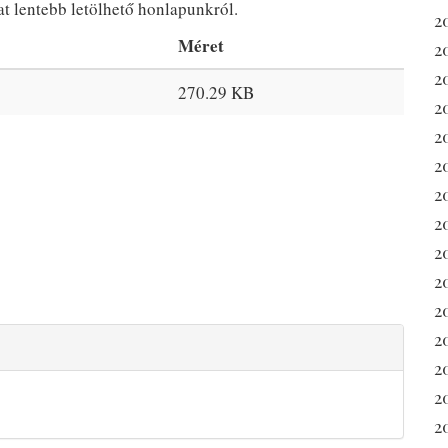
t lentebb letölhető honlapunkról.
2
Méret
2
2
270.29 KB
2
2
2
20
2
2
20
2
2
2
2
2