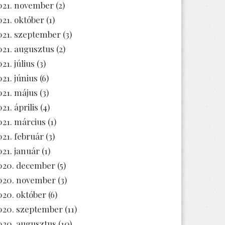
021. november
(2)
021. október
(1)
021. szeptember
(3)
021. augusztus
(2)
21. július
(3)
021. június
(6)
021. május
(3)
21. április
(4)
021. március
(1)
021. február
(3)
021. január
(1)
020. december
(5)
020. november
(3)
020. október
(6)
020. szeptember
(11)
020. augusztus
(10)