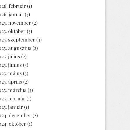
026. február
(1)
026. január
(3)
025. november
(2)
025. október
(3)
025. szeptember
(3)
025. augusztus
(2)
25. július
(2)
025. június
(3)
025. május
(3)
25. április
(2)
025. március
(3)
025. február
(1)
025. január
(1)
024. december
(2)
024. október
(1)