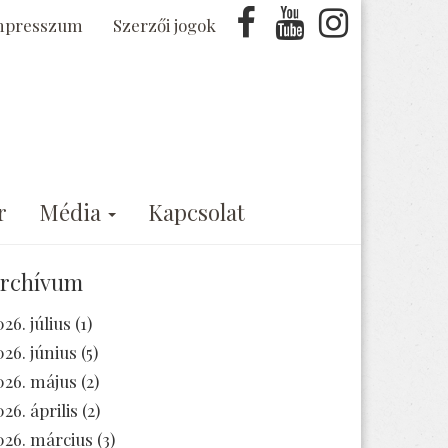
mpresszum
Szerzői jogok
r
Média
Kapcsolat
rchívum
026. július
(1)
026. június
(5)
026. május
(2)
026. április
(2)
026. március
(3)