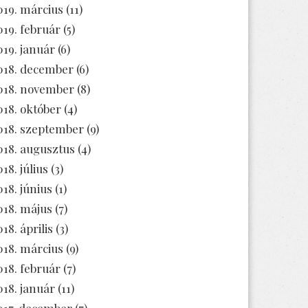
019. március
(11)
019. február
(5)
019. január
(6)
018. december
(6)
018. november
(8)
018. október
(4)
018. szeptember
(9)
018. augusztus
(4)
18. július
(3)
018. június
(1)
018. május
(7)
18. április
(3)
018. március
(9)
018. február
(7)
018. január
(11)
017. december
(7)