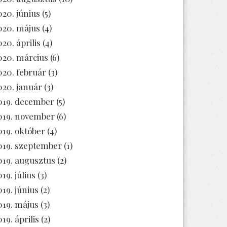
020. június
(5)
020. május
(4)
020. április
(4)
020. március
(6)
020. február
(3)
020. január
(3)
019. december
(5)
019. november
(6)
019. október
(4)
019. szeptember
(1)
019. augusztus
(2)
19. július
(3)
019. június
(2)
019. május
(3)
19. április
(2)