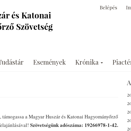
Belépés
I
Tudástár
Események
Krónika
Piacté
A
2
2
2
ét, támogassa a Magyar Huszár és Katonai Hagyományőrző
2
Szövetségünk adószáma: 19266978-1-42.
elajánlásával!
2