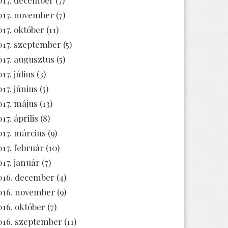
017. november
(7)
017. október
(11)
017. szeptember
(5)
017. augusztus
(5)
17. július
(3)
017. június
(5)
017. május
(13)
17. április
(8)
017. március
(9)
017. február
(10)
017. január
(7)
016. december
(4)
016. november
(9)
016. október
(7)
016. szeptember
(11)