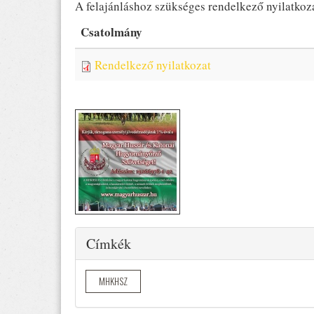
A felajánláshoz szükséges rendelkező nyilatkoza
Csatolmány
Rendelkező nyilatkozat
Elrejtés
Címkék
MHKHSZ