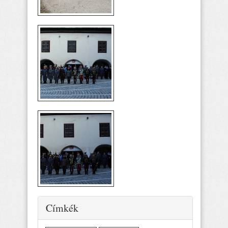
Elrejtés
Címkék