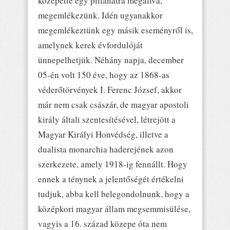
közepette egy pillanatra megállva,
megemlékezünk. Idén ugyanakkor
megemlékeztünk egy másik eseményről is,
amelynek kerek évfordulóját
ünnepelhetjük. Néhány napja, december
05-én volt 150 éve, hogy az 1868-as
véderőtörvények I. Ferenc József, akkor
már nem csak császár, de magyar apostoli
király általi szentesítésével, létrejött a
Magyar Királyi Honvédség, illetve a
dualista monarchia haderejének azon
szerkezete, amely 1918-ig fennállt. Hogy
ennek a ténynek a jelentőségét értékelni
tudjuk, abba kell belegondolnunk, hogy a
középkori magyar állam megsemmisülése,
vagyis a 16. század közepe óta nem