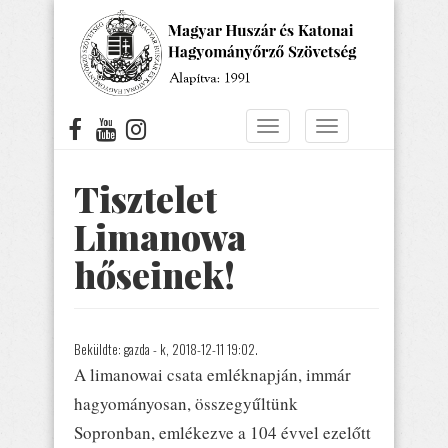
Ugrás
a
tartalomra
Navigáció
Navigáció
átkapcsolása
átkapcsolása
Tisztelet
Limanowa
hőseinek!
Beküldte:
gazda
- k, 2018-12-11 19:02.
A limanowai csata emléknapján, immár
hagyományosan, összegyűltünk
Sopronban, emlékezve a 104 évvel ezelőtt