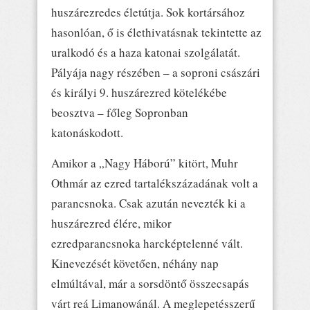
huszárezredes életútja. Sok kortársához
hasonlóan, ő is élethivatásnak tekintette az
uralkodó és a haza katonai szolgálatát.
Pályája nagy részében – a soproni császári
és királyi 9. huszárezred kötelékébe
beosztva – főleg Sopronban
katonáskodott.
Amikor a „Nagy Háború” kitört, Muhr
Othmár az ezred tartalékszázadának volt a
parancsnoka. Csak azután nevezték ki a
huszárezred élére, mikor
ezredparancsnoka harcképtelenné vált.
Kinevezését követően, néhány nap
elmúltával, már a sorsdöntő összecsapás
várt reá Limanowánál. A meglepetésszerű