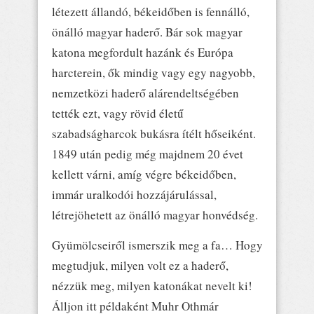
létezett állandó, békeidőben is fennálló,
önálló magyar haderő. Bár sok magyar
katona megfordult hazánk és Európa
harcterein, ők mindig vagy egy nagyobb,
nemzetközi haderő alárendeltségében
tették ezt, vagy rövid életű
szabadságharcok bukásra ítélt hőseiként.
1849 után pedig még majdnem 20 évet
kellett várni, amíg végre békeidőben,
immár uralkodói hozzájárulással,
létrejöhetett az önálló magyar honvédség.
Gyümölcseiről ismerszik meg a fa… Hogy
megtudjuk, milyen volt ez a haderő,
nézzük meg, milyen katonákat nevelt ki!
Álljon itt példaként Muhr Othmár