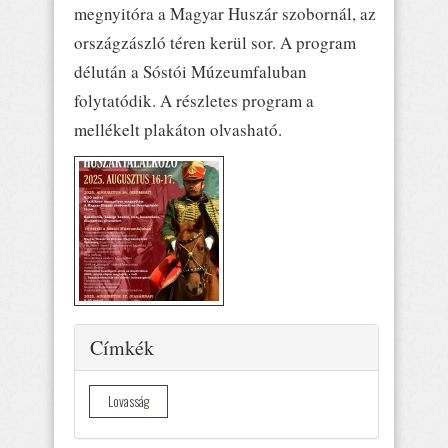
megnyitóra a Magyar Huszár szobornál, az
országzászló téren kerül sor. A program
délután a Sóstói Múzeumfaluban
folytatódik. A részletes program a
mellékelt plakáton olvasható.
Elrejtés
Címkék
Lovasság