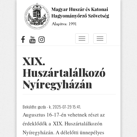
Ugrás
a
tartalomra
Navigáció
Navigáció
átkapcsolása
átkapcsolása
XIX.
Huszártalálkozó
Nyíregyházán
Beküldte:
gazda
- k, 2025-07-29 15:41.
Augusztus 16-17-én vehetnek részt az
érdeklődők a XIX. Huszártalálkozón
Nyíregyházán. A délelőtti ünnepélyes